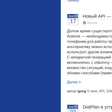
таймер
Новый API —
Июн'08
17
Asterisk
Долгое время существует
Asterisk — необходимост
телефонии для работы пр
альтернативу можно испо
использует другие возмо
С аппаратной генерацией
великолепно, с ztdummy 
множество ситуаций, ког
обоими способами (приве
Далее »
автор
igorg
\\ теги:
API
,
DA
DialPlan в ус
Апр'08
03