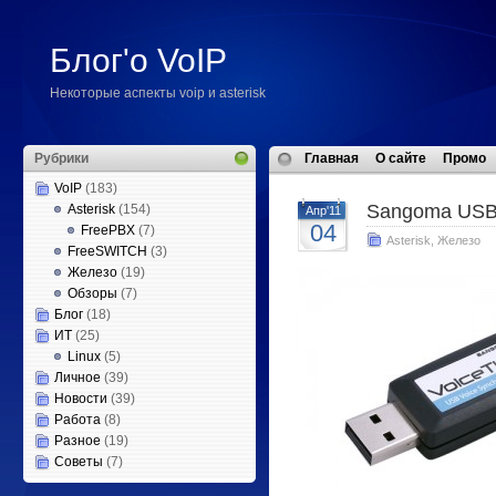
Блог'о VoIP
Некоторые аспекты voip и asterisk
Рубрики
Главная
О сайте
Промо
VoIP
(183)
Sangoma USB
Asterisk
(154)
Апр'11
04
FreePBX
(7)
Asterisk
,
Железо
FreeSWITCH
(3)
Железо
(19)
Обзоры
(7)
Блог
(18)
ИТ
(25)
Linux
(5)
Личное
(39)
Новости
(39)
Работа
(8)
Разное
(19)
Советы
(7)