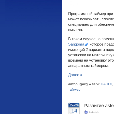
Программный таймер при 
может показывать плохие 
специально для обеспече
смысла.
В таком случае на помощ
Sangoma
, которое пред
имеющий 2 варианта подк
установки на материнску
времени на установку это
аппаратным таймером.
Далее »
автор
igorg
\\ теги:
DAHDI
,
таймер
Развитие aste
Сен'08
14
Asterisk