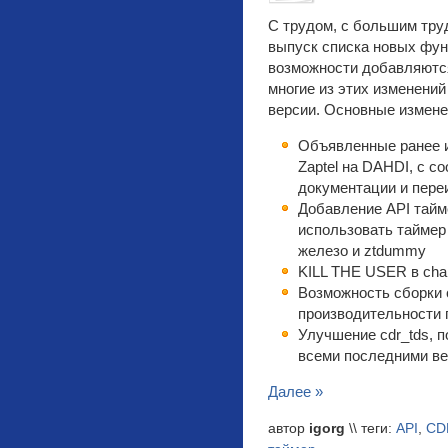
С трудом, с большим тру
выпуск списка новых функ
возможности добавляются 
многие из этих изменени
версии. Основные измене
Объявленные ранее и
Zaptel на DAHDI, с 
документации и пер
Добавление API тайм
использовать таймер
железо и ztdummy
KILL THE USER в cha
Возможность сборки
производительности 
Улучшение cdr_tds, 
всеми последними в
Далее »
автор
igorg
\\ теги:
API
,
CD