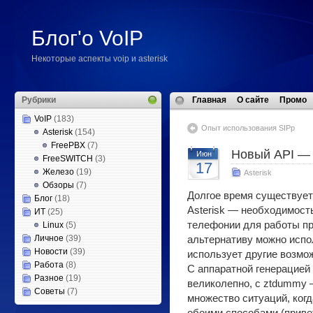
Блог'о VoIP
Некоторые аспекты voip и asterisk
Рубрики
Главная
О сайте
Промо
VoIP
(183)
Опыт использования SIPp
Asterisk
(154)
FreePBX
(7)
Новый API —
Июн
FreeSWITCH
(3)
17
Железо
(19)
Asterisk
Обзоры
(7)
Долгое время существует
Блог
(18)
Asterisk — необходимост
ИТ
(25)
телефонии для работы пр
Linux
(5)
Личное
(39)
альтернативу можно испо
Новости
(39)
использует другие возмо
Работа
(8)
С аппаратной генерацией
Разное
(19)
великолепно, с ztdummy 
Советы
(7)
множество ситуаций, ког