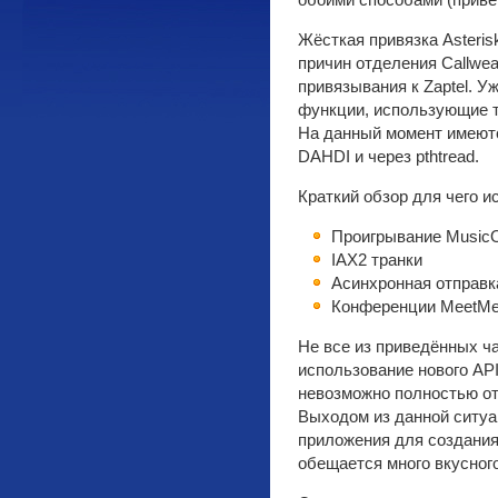
обоими способами (приве
Жёсткая привязка Asteris
причин отделения Callwea
привязывания к Zaptel. У
функции, использующие т
На данный момент имеютс
DAHDI и через pthtread.
Краткий обзор для чего и
Проигрывание Music
IAX2 транки
Асинхронная отправ
Конференции MeetM
Не все из приведённых ч
использование нового API
невозможно полностью отк
Выходом из данной ситуа
приложения для создания 
обещается много вкусного