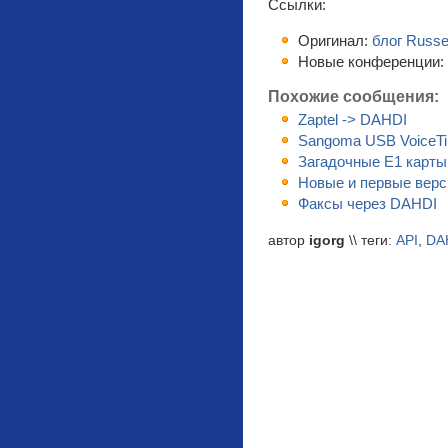
Ссылки:
Оригинал:
блог Russel
Новые конференции:
Похожие сообщения:
Zaptel -> DAHDI
Sangoma USB VoiceT
Загадочные E1 карты
Новые и первые верс
Факсы через DAHDI
автор
igorg
\\ теги:
API
,
DA