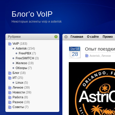
Блог'о VoIP
Некоторые аспекты voip и asterisk
Рубрики
Главная
О сайте
Промо
VoIP
(183)
Опыт поездки
Asterisk
(154)
Окт'18
28
FreePBX
(7)
Asterisk
,
Личное
FreeSWITCH
(3)
Железо
(19)
Обзоры
(7)
Блог
(18)
ИТ
(25)
Linux
(5)
Личное
(39)
Новости
(39)
Работа
(8)
Разное
(19)
Советы
(7)