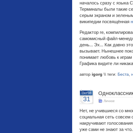
началось сразу с языка С
Терминалы были такие се
серым экраном и зеленым
википедии посвящённая
Редактор re, компилирова
самомисный файл-менедже
день... Эх... Как давно э
вызывает. Нынешнее покол
понимает любовь к играм т
Графика видите ли никакая
автор
igorg
\\ теги:
Беста
,
Одноклассник
Окт'08
31
Личное
Нет, не учившиеся со мно
социальная сеть совсем о
накручивают голосования 
уже сами не знают за что.