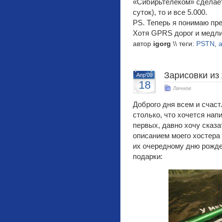
«Сибирьтелеком» сделает
суток), то и все 5.000.
PS. Теперь я понимаю пр
Хотя GPRS дорог и медли
автор
igorg
\\ теги:
PSTN
,
Зарисовки из
Апр'09
18
Личное
Доброго дня всем и счас
столько, что хочется нап
первых, давно хочу сказа
описанием моего хостера
их очередному дню рожде
подарки: