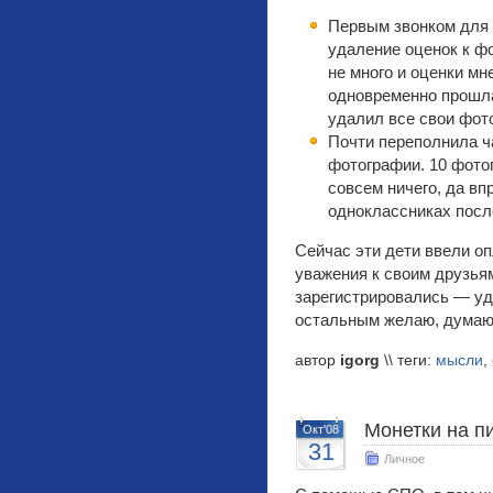
Первым звонком для 
удаление оценок к ф
не много и оценки мн
одновременно прошла
удалил все свои фот
Почти переполнила ч
фотографии. 10 фото
совсем ничего, да вп
одноклассниках посл
Сейчас эти дети ввели оп
уважения к своим друзья
зарегистрировались — уд
остальным желаю, думаю 
автор
igorg
\\ теги:
мысли
,
Монетки на п
Окт'08
31
Личное