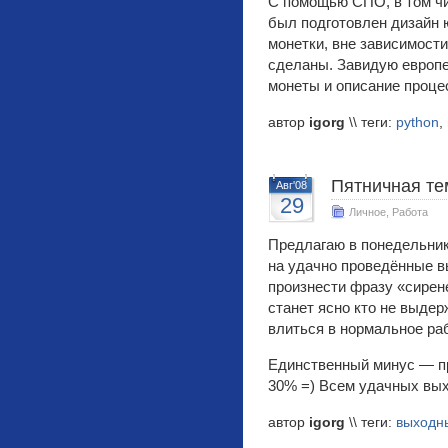
С помощью СПО, в том чи
был подготовлен дизайн
монетки, вне зависимости
сделаны. Завидую европ
монеты и описание проце
автор
igorg
\\ теги:
python
,
Пятничная те
Авг'08
29
Личное
,
Работа
Предлагаю в понедельник
на удачно проведённые в
произнести фразу «сирен
станет ясно кто не выде
влиться в нормальное ра
Единственный минус — пр
30% =) Всем удачных вых
автор
igorg
\\ теги:
выходн