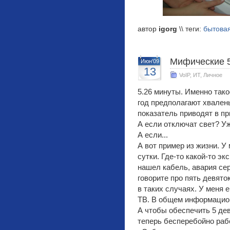
автор
igorg
\\ теги:
бытовая
Мифические 5
Июн'09
13
VoIP
,
ИТ
,
Личное
5.26 минуты. Именно тако
год предполагают хвален
показатель приводят в пр
А если отключат свет? Уже
А если...
А вот пример из жизни. У
сутки. Где-то какой-то э
нашел кабель, авария сер
говорите про пять девято
в таких случаях. У меня 
ТВ. В общем информацио
А чтобы обеспечить 5 де
теперь бесперебойно рабо