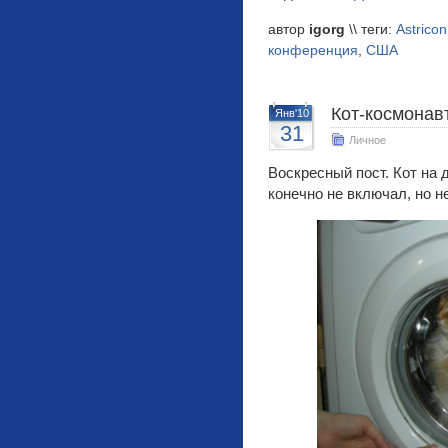
автор
igorg
\\ теги:
Astricon
конференция
,
США
Кот-космонав
Янв'10
31
Личное
Воскресный пост. Кот на 
конечно не включал, но н