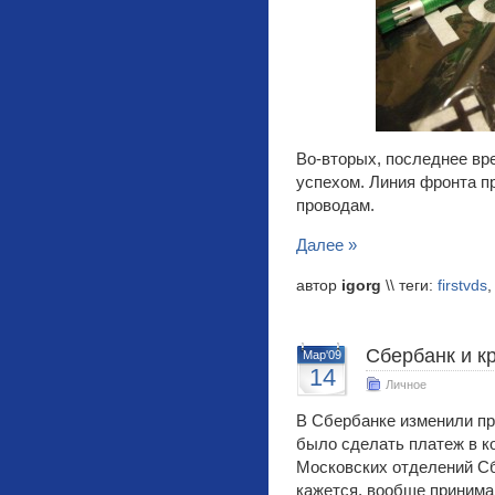
Во-вторых, последнее в
успехом. Линия фронта п
проводам.
Далее »
автор
igorg
\\ теги:
firstvds
Сбербанк и к
Мар'09
14
Личное
В Сбербанке изменили пр
было сделать платеж в ко
Московских отделений Сб
кажется, вообще принима