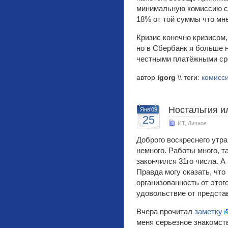
минимальную комиссию сд
18% от той суммы что мн
Кризис конечно кризисом,
но в Сбербанк я больше н
честными платёжными ср
автор
igorg
\\ теги:
комисс
Ностальгия и
Янв'09
25
ИТ
,
Личное
Доброго воскреснего утра
немного. Работы много, т
закончился 31го числа. А в
Правда могу сказать, что
организованность от этог
удовольствие от предста
Вчера прочитал
заметку
меня серьезное знакомст