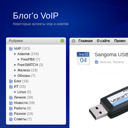
Блог'о VoIP
Некоторые аспекты voip и asterisk
Рубрики
Главная
О сайте
Промо
VoIP
(183)
Sangoma USB
Asterisk
(154)
Апр'11
04
FreePBX
(7)
Asterisk
,
Железо
FreeSWITCH
(3)
Железо
(19)
Обзоры
(7)
Блог
(18)
ИТ
(25)
Linux
(5)
Личное
(39)
Новости
(39)
Работа
(8)
Разное
(19)
Советы
(7)