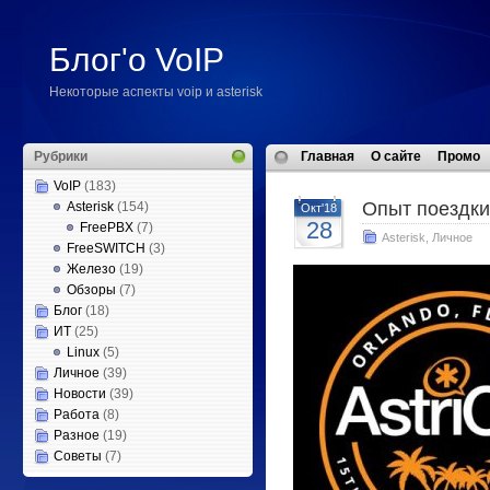
Блог'о VoIP
Некоторые аспекты voip и asterisk
Рубрики
Главная
О сайте
Промо
VoIP
(183)
Опыт поездки
Asterisk
(154)
Окт'18
28
FreePBX
(7)
Asterisk
,
Личное
FreeSWITCH
(3)
Железо
(19)
Обзоры
(7)
Блог
(18)
ИТ
(25)
Linux
(5)
Личное
(39)
Новости
(39)
Работа
(8)
Разное
(19)
Советы
(7)