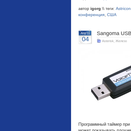
автор
igorg
\\ теги:
Astricon
конференция
,
США
Sangoma USB
Апр'11
04
Asterisk
,
Железо
Программный таймер при 
может показывать плохие 