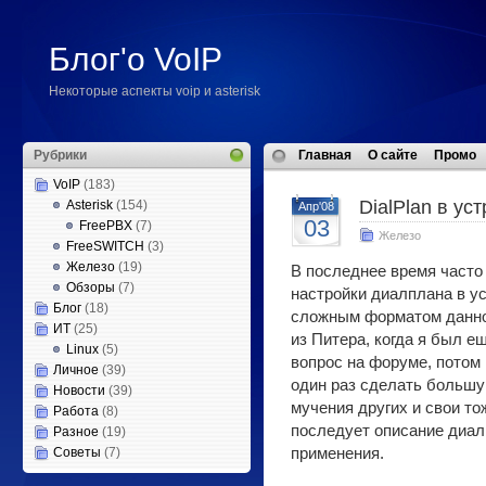
Блог'о VoIP
Некоторые аспекты voip и asterisk
Рубрики
Главная
О сайте
Промо
VoIP
(183)
DialPlan в ус
Asterisk
(154)
Апр'08
03
FreePBX
(7)
Железо
FreeSWITCH
(3)
Железо
(19)
В последнее время часто
Обзоры
(7)
настройки диалплана в ус
Блог
(18)
сложным форматом данно
ИТ
(25)
из Питера, когда я был 
Linux
(5)
вопрос на форуме, потом
Личное
(39)
один раз сделать большу
Новости
(39)
мучения других и свои то
Работа
(8)
последует описание диал
Разное
(19)
Советы
(7)
применения.