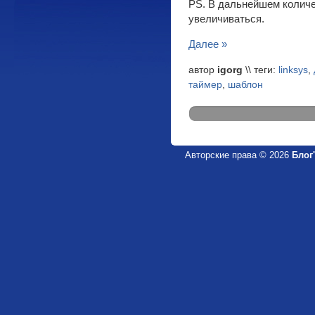
PS. В дальнейшем количе
увеличиваться.
Далее »
автор
igorg
\\ теги:
linksys
,
таймер
,
шаблон
Авторские права © 2026
Блог