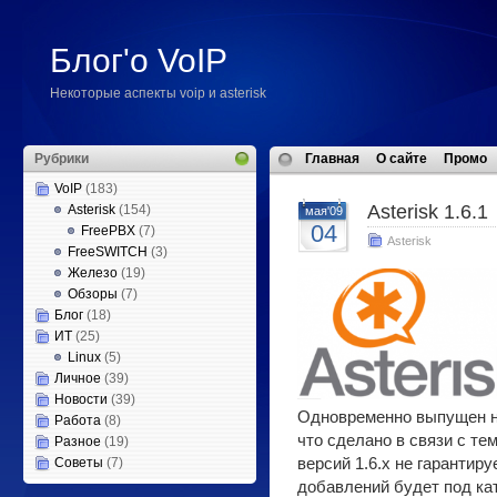
Блог'о VoIP
Некоторые аспекты voip и asterisk
Рубрики
Главная
О сайте
Промо
VoIP
(183)
Asterisk 1.6.1
Asterisk
(154)
мая'09
04
FreePBX
(7)
Asterisk
FreeSWITCH
(3)
Железо
(19)
Обзоры
(7)
Блог
(18)
ИТ
(25)
Linux
(5)
Личное
(39)
Новости
(39)
Одновременно выпущен 
Работа
(8)
что сделано в связи с те
Разное
(19)
Советы
(7)
версий 1.6.х не гарантир
добавлений будет под ка