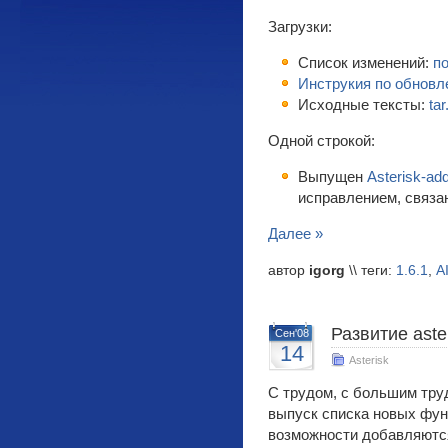
Загрузки:
Список изменений:
п
Инструкия по обнов
Исходные тексты:
tar
Одной строкой:
Выпущен
Asterisk-ad
исправлением, связа
Далее »
автор
igorg
\\ теги:
1.6.1
,
A
Развитие aste
Сен'08
14
Asterisk
С трудом, с большим тру
выпуск списка новых функ
возможности добавляются 