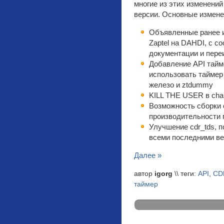
многие из этих изменени
версии. Основные измене
Объявленные ранее и
Zaptel на DAHDI, с 
документации и пер
Добавление API тайм
использовать таймер
железо и ztdummy
KILL THE USER в cha
Возможность сборки
производительности 
Улучшение cdr_tds, 
всеми последними в
Далее »
автор
igorg
\\ теги:
API
,
CD
таймер