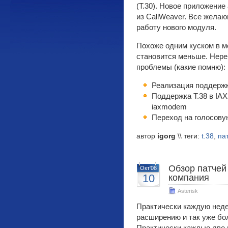
(T.30). Новое приложени
из CallWeaver. Все жела
работу нового модуля.
Похоже одним куском в м
становится меньше. Нер
проблемы (какие помню):
Реализация поддержк
Поддержка Т.38 в IAX
iaxmodem
Переход на голосовую
автор
igorg
\\ теги:
t.38
,
па
Обзор патчей 
Окт'08
10
компания
Asterisk
Практически каждую неде
расширению и так уже бо