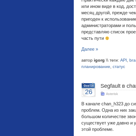
Практически каждые две 
или ином виде в код, дос
месяц другой, прежде чем
пригоден к использовани
администраторами и поль
представляю список прое
часть пути
Далее »
автор
igorg
\\ теги:
API
,
bra
планирование
,
статус
Segfault в ch
Фев'08
26
Asterisk
В канале chan_h323 до с
проблем. Одна из них зак
большом количестве звон
существует уже давно и 
этой проблеме.