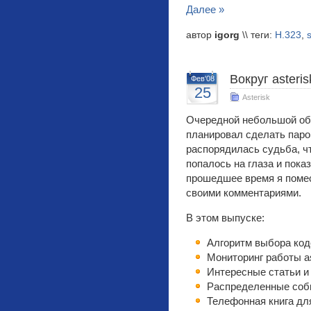
Далее »
автор
igorg
\\ теги:
H.323
,
Вокруг asteris
Фев'08
25
Asterisk
Очередной небольшой обзо
планировал сделать паро
распорядилась судьба, чт
попалось на глаза и пока
прошедшее время я помес
своими комментариями.
В этом выпуске:
Алгоритм выбора код
Мониторинг работы as
Интересные статьи и н
Распределенные собы
Телефонная книга дл