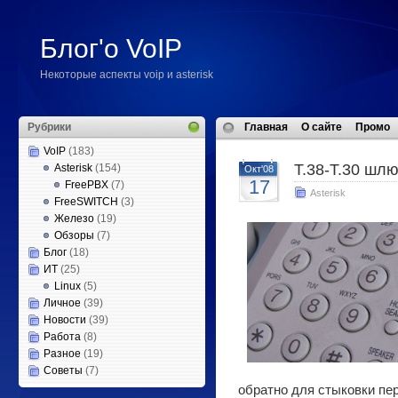
Блог'о VoIP
Некоторые аспекты voip и asterisk
Рубрики
Главная
О сайте
Промо
VoIP
(183)
T.38-T.30 шлю
Asterisk
(154)
Окт'08
17
FreePBX
(7)
Asterisk
FreeSWITCH
(3)
Железо
(19)
Обзоры
(7)
Блог
(18)
ИТ
(25)
Linux
(5)
Личное
(39)
Новости
(39)
Работа
(8)
Разное
(19)
Советы
(7)
обратно для стыковки пер