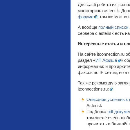
Для cacti ребята из itcon
мониторинга asterisk. До
форуме
, там же можно 
А вообще
полный список 
сервера с asterisk есть на
Интересные статьи и нов
На сайте itconnection.ru
раздел «
ИТ Афиша
» со
информации: и про архите
факсов по IP сетям, но в 
Так же рекомендую загля
itconnections.ru:
Описание успешных 
Asterisk
Подборка
pdf докуме
том числе очень люб
прочитать в ближайш