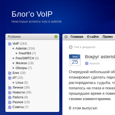
Блог'о VoIP
Некоторые аспекты voip и asterisk
Рубрики
Главная
О сайте
Промо
VoIP
(183)
Уже в двадцатке
Asterisk
(154)
FreePBX
(7)
Вокруг asteris
Фев
FreeSWITCH
(3)
25
Железо
(19)
Asterisk
Обзоры
(7)
Очередной небольшой обзо
Блог
(18)
планировал сделать паро
ИТ
(25)
распорядилась судьба, чт
Linux
(5)
Личное
(39)
попалось на глаза и пока
Новости
(39)
прошедшее время я помес
Работа
(8)
своими комментариями.
Разное
(19)
Советы
(7)
В этом выпуске: