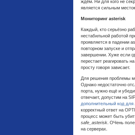
ждём. Ни для кого не секр
является сильным местом 
Мониторинг asterisk
Каждый, кто серьёзно рабо
нестабильной работой пр
проявляется в падении as
повторном запуске и отп
завершении. Хуже если гд
перестает реагировать на
просту говоря зависает.
Для решения проблемы м
Однако недостаточно отс
порта, нужно ещё и убеди
отвечает, допустим на SI
дополнительный код для
корректный ответ на OPTI
процесс может быть убит
safe_asterisk
. ОЧень поле
на серверах.