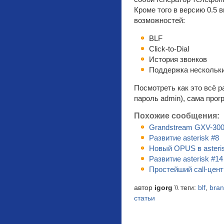
Кроме того в версию 0.5 
возможностей:
BLF
Click-to-Dial
История звонков
Поддержка нескольки
Посмотреть как это всё 
пароль admin), сама прог
Похожие сообщения:
Grandstream GXV-30
Развитие asterisk #8
Новый OPUS в asteri
Развитие asterisk #14
Простейший call-цент
автор
igorg
\\ теги:
blf
,
bra
статьи