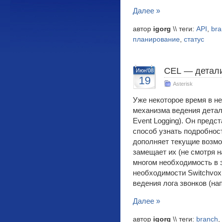
Далее »
автор
igorg
\\ теги:
API
,
bra
планирование
,
статус
CEL — детали
Июн'08
19
Asterisk
Уже некоторое время в не
механизма ведения детал
Event Logging). Он предс
способ узнать подробност
дополняет текущие возмо
замещает их (не смотря н
многом необходимость в 
необходимости Switchvox
ведения лога звонков (на
Далее »
автор
igorg
\\ теги:
branch
,