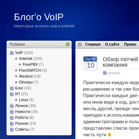
Блог'о VoIP
Некоторые аспекты voip и asterisk
Рубрики
Главная
О сайте
Промо
VoIP
(183)
Обзор патчей 
Asterisk
(154)
Окт'08
10
компания
FreePBX
(7)
FreeSWITCH
(3)
Asterisk
Железо
(19)
Обзоры
(7)
Практически каждую неде
Блог
(18)
расширению и так уже бо
ИТ
(25)
Практически каждые две 
Linux
(5)
или ином виде в код, дос
Личное
(39)
месяц другой, прежде чем
Новости
(39)
пригоден к использовани
Работа
(8)
администраторами и поль
Разное
(19)
представляю список прое
Советы
(7)
часть пути