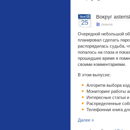
Вокруг asteris
Фев'08
25
Asterisk
Очередной небольшой обзо
планировал сделать паро
распорядилась судьба, чт
попалось на глаза и пока
прошедшее время я помес
своими комментариями.
В этом выпуске:
Алгоритм выбора код
Мониторинг работы as
Интересные статьи и н
Распределенные собы
Телефонная книга дл
Далее »