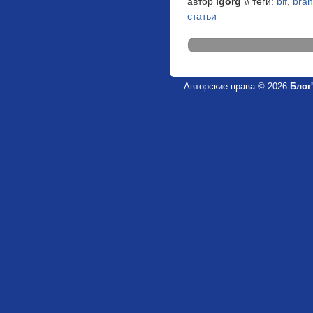
автор
igorg
\\ теги:
blf
,
bra
статьи
Авторские права © 2026
Блог