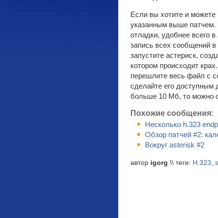
Если вы хотите и можете 
указанным выше патчем.
отладки, удобнее всего в /
запись всех сообщений в /
запустите астериск, созд
котором происходит крах.
перешлите весь файл с с
сделайте его доступным 
больше 10 Мб, то можно 
Похожие сообщения:
Несколько h.323 endpo
Обзор патчей #2: кал
Вокруг asterisk #2
автор
igorg
\\ теги:
H.323
,