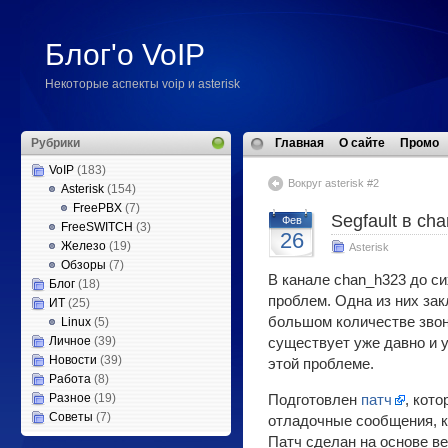
Блог'о VoIP
Некоторые аспекты voip и asterisk
Рубрики
Главная
О сайте
Промо
VoIP
(183)
Вокруг asterisk #2
Asterisk
(154)
FreePBX
(7)
Segfault в ch
Фев
FreeSWITCH
(3)
26
Железо
(19)
Asterisk
Обзоры
(7)
В канале chan_h323 до с
Блог
(18)
проблем. Одна из них зак
ИТ
(25)
большом количестве звон
Linux
(5)
Личное
(39)
существует уже давно и 
Новости
(39)
этой проблеме.
Работа
(8)
Разное
(19)
Подготовлен
патч
, кот
Советы
(7)
отладочные сообщения, 
Патч сделан на основе ве