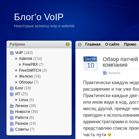
Блог'о VoIP
Некоторые аспекты voip и asterisk
Рубрики
Главная
О сайте
Промо
VoIP
(183)
Обзор патчей 
Asterisk
(154)
Окт'08
10
компания
FreePBX
(7)
FreeSWITCH
(3)
Asterisk
Железо
(19)
Обзоры
(7)
Практически каждую неде
Блог
(18)
расширению и так уже бо
ИТ
(25)
Практически каждые две 
Linux
(5)
или ином виде в код, дос
Личное
(39)
месяц другой, прежде чем
Новости
(39)
пригоден к использовани
Работа
(8)
администраторами и поль
Разное
(19)
представляю список прое
Советы
(7)
часть пути