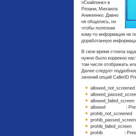
«Скайлинк» в
Рязани, Михаила
Аникеенко. Давно
не общались, но
чтобы полезная
кому-то информация не п
доработанную информаци
В свое время стояла зада
нужно было коррекно нас
том числе отображать ил
Далее следует подробное
зачений опций CallerID Pr
allowed_not_screened 
allowed_passed_scree
allowed_failed_screen 
allowed : Presenta
prohib_not_screened :
prohib_passed_screen 
prohib_failed_screen :
prohib : Presentat