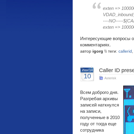
exten => 100000
VDAD_inbound_
----NO-----${C
exten => 100000
Интересующие вопросы отн
комментариях.
автор
igorg
\\ теги:
callerid
Caller ID pres
Июн'14
10
Asterisk
Всем доброго дня.
Разгребая архивы
записей наткнулся
на записи,
полученные в 2010
году от тогда еще
сотрудника