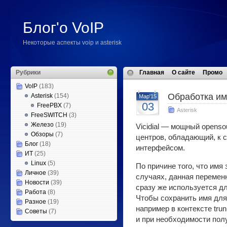
Блог'о VoIP
Некоторые аспекты voip и asterisk
Рубрики
Главная
О сайте
Промо
VoIP
(183)
Обработка име
Asterisk
(154)
Мар'15
03
FreePBX
(7)
Asterisk
FreeSWITCH
(3)
Железо
(19)
Vicidial — мощный opensou
Обзоры
(7)
центров, обладающий, к 
Блог
(18)
интерфейсом.
ИТ
(25)
Linux
(5)
По причине того, что имя
Личное
(39)
случаях, данная переменн
Новости
(39)
сразу же используется д
Работа
(8)
Чтобы сохранить имя дл
Разное
(19)
например в контексте tru
Советы
(7)
и при необходимости полу