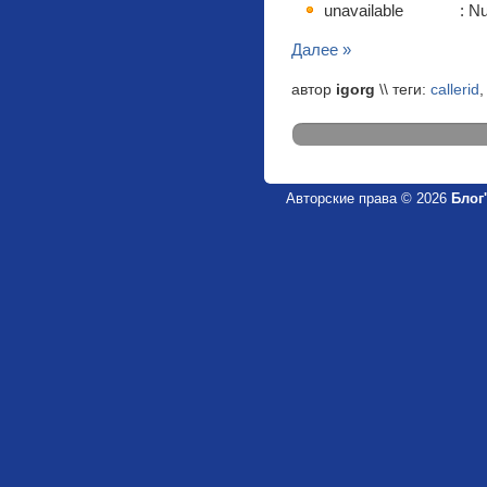
unavailable : Numb
Далее »
автор
igorg
\\ теги:
callerid
Авторские права © 2026
Блог