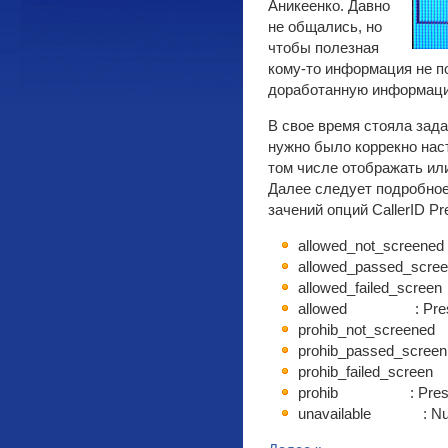
Аникеенко. Давно
не общались, но
чтобы полезная
кому-то информация не п
доработанную информаци
В свое время стояла зада
нужно было коррекно нас
том числе отображать ил
Далее следует подробное
зачений опций CallerID Pr
allowed_not_screened 
allowed_passed_scree
allowed_failed_screen 
allowed : Presenta
prohib_not_screened :
prohib_passed_screen 
prohib_failed_screen :
prohib : Presentat
unavailable : Numb