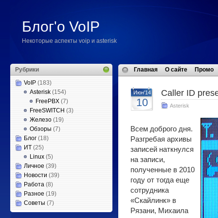
Блог'о VoIP
Некоторые аспекты voip и asterisk
Рубрики
Главная
О сайте
Промо
VoIP
(183)
Caller ID pres
Asterisk
(154)
Июн'14
10
FreePBX
(7)
Asterisk
FreeSWITCH
(3)
Железо
(19)
Всем доброго дня.
Обзоры
(7)
Блог
(18)
Разгребая архивы
ИТ
(25)
записей наткнулся
Linux
(5)
на записи,
Личное
(39)
полученные в 2010
Новости
(39)
году от тогда еще
Работа
(8)
сотрудника
Разное
(19)
«Скайлинк» в
Советы
(7)
Рязани, Михаила