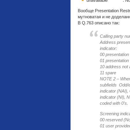
unavailable : Numb
Вообще Presentation Restri
мутноватая и не доделанн
В Q.763 описано так:
Calling party nu
Address presenta
indicator:
00 presentation
01 presentation 
10 address not 
11 spare
NOTE 2 – When t
subfields Odd/e
indicator (NAI),
indicator (NI), 
coded with 0’s.
Screening indica
00 reserved (No
01 user provide