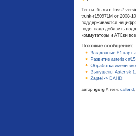
Тесты были с libss7 versi
trunk-r150971M от 2008-10
поддерживаются нецифров
надо, надо добавить подд
коммутаторы и АТСки все
Похожие сообщения:
Загадочные E1 карты
Развитие asterisk #1
Обработка имени звон
Выпущены Asterisk 1.6
Zaptel -> DAHDI
автор
igorg
\\ теги:
callerid