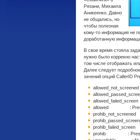
Рязани, Михаила
Аникеенко. Давно
не общались, но
чтобы полезная
кому-то информация не п
доработанную информаци
В свое время стояла зада
нужно было коррекно нас
том числе отображать ил
Далее следует подробное
зачений опций CallerID Pr
allowed_not_screened 
allowed_passed_scree
allowed_failed_screen 
allowed : Presenta
prohib_not_screened :
prohib_passed_screen 
prohib_failed_screen :
prohib : Presentat