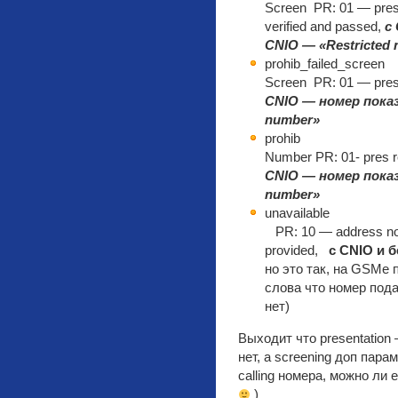
Screen PR: 01 — pres r
verified and passed,
с
CNIO — «Restricted
prohib_failed_screen 
Screen PR: 01 — pres 
CNIO — номер показ
number»
prohib : Present
Number PR: 01- pres re
CNIO — номер показ
number»
unavailable
PR: 10 — address not 
provided,
с CNIO и 
но это так, на GSMе 
слова что номер пода
нет)
Выходит что presentation
нет, а screening доп пар
сalling номера, можно ли
)