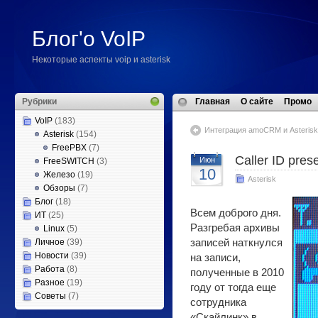
Блог'о VoIP
Некоторые аспекты voip и asterisk
Рубрики
Главная
О сайте
Промо
VoIP
(183)
Интеграция amoCRM и Asteris
Asterisk
(154)
FreePBX
(7)
Caller ID pres
Июн
FreeSWITCH
(3)
10
Железо
(19)
Asterisk
Обзоры
(7)
Блог
(18)
Всем доброго дня.
ИТ
(25)
Разгребая архивы
Linux
(5)
Личное
(39)
записей наткнулся
Новости
(39)
на записи,
Работа
(8)
полученные в 2010
Разное
(19)
году от тогда еще
Советы
(7)
сотрудника
«Скайлинк» в