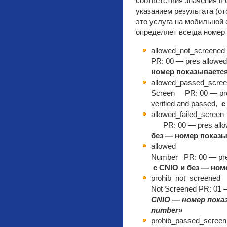
соответствия значения в с
указанием результата (о
это услуга на мобильной
определяет всегда номер (е
allowed_not_screened
PR: 00 — pres allowed
номер показываетс
allowed_passed_scree
Screen PR: 00 — pres
verified and passed,
с
allowed_failed_screen
PR: 00 — pres allow
без — номер показы
allowed : Presen
Number PR: 00 — pres 
с CNIO и без — ном
prohib_not_screened 
Not
Screened
PR: 01 —
CNIO — номер показ
number»
prohib_passed_screen