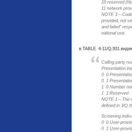
10 reserved (No
11 network prov
NOTE 3 – Code 
provided, not ve
and failed” resp
national use.
в TABLE 4-11/Q.931 види
Calling party n
Presentation ind
0 0 Presentatio
0 1 Presentation
1 0 Number not 
1 1 Reserved
NOTE 1 – The me
defined in 3/Q.
Screening indica
0 0 User-provi
0 1 User-provid