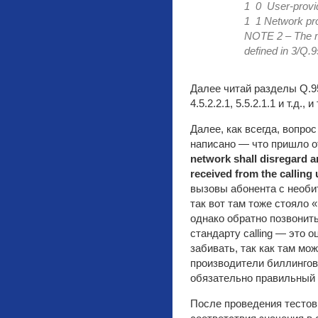
1 0 User-provide
1 1 Network pr
NOTE 2 – The me
defined in 3/Q.
Далее читай разделы Q.951 
4.5.2.2.1, 5.5.2.1.1 и т.д
Далее, как всегда, вопро
написано — что пришло о
network shall disregard an
received from the calling
вызовы абонента с необи
так вот там тоже стояло «u
однако обратно позвонить
стандарту calling — это 
забивать, так как там мо
производители биллингов д
обязательно правильный 
После проведения тесто