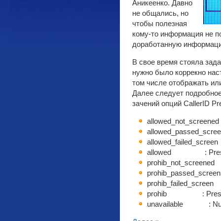
Аникеенко. Давно
не общались, но
чтобы полезная
кому-то информация не п
доработанную информаци
В свое время стояла зада
нужно было коррекно нас
том числе отображать ил
Далее следует подробное
зачений опций CallerID Pr
allowed_not_screened 
allowed_passed_scree
allowed_failed_screen 
allowed : Presenta
prohib_not_screened :
prohib_passed_screen 
prohib_failed_screen :
prohib : Presentat
unavailable : Numb