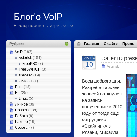
Блог'о VoIP
Некоторые аспекты voip и asterisk
Рубрики
Главная
О сайте
Промо
VoIP
(183)
Caller ID pres
Asterisk
(154)
Июн'14
10
FreePBX
(7)
Asterisk
FreeSWITCH
(3)
Железо
(19)
Всем доброго дня.
Обзоры
(7)
Блог
(18)
Разгребая архивы
ИТ
(25)
записей наткнулся
Linux
(5)
на записи,
Личное
(39)
полученные в 2010
Новости
(39)
году от тогда еще
Работа
(8)
сотрудника
Разное
(19)
«Скайлинк» в
Советы
(7)
Рязани, Михаила