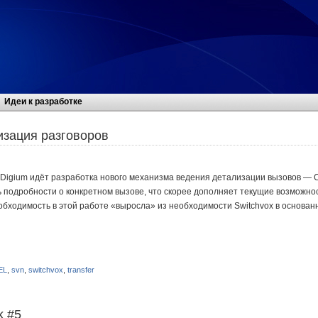
Идеи к разработке
зация разговоров
Digium идёт разработка нового механизма ведения детализации вызовов — CE
 подробности о конкретном вызове, что скорее дополняет текущие возможно
еобходимость в этой работе «выросла» из необходимости Switchvox в основан
EL
,
svn
,
switchvox
,
transfer
k #5