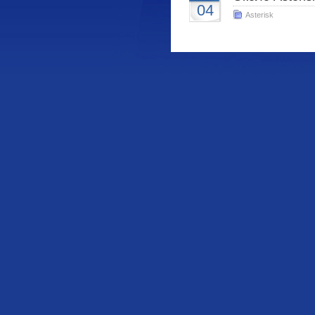
04
Asterisk