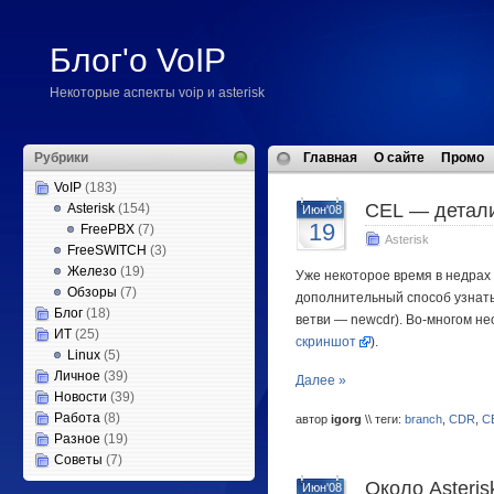
Блог'о VoIP
Некоторые аспекты voip и asterisk
Рубрики
Главная
О сайте
Промо
VoIP
(183)
CEL — детали
Asterisk
(154)
Июн'08
19
FreePBX
(7)
Asterisk
FreeSWITCH
(3)
Железо
(19)
Уже некоторое время в недрах 
Обзоры
(7)
дополнительный способ узнать
Блог
(18)
ветви — newcdr). Во-многом н
ИТ
(25)
скриншот
).
Linux
(5)
Личное
(39)
Далее »
Новости
(39)
Работа
(8)
автор
igorg
\\ теги:
branch
,
CDR
,
C
Разное
(19)
Советы
(7)
Около Asteris
Июн'08