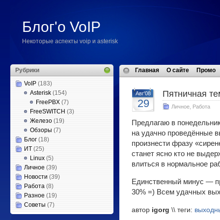
Блог'о VoIP
Некоторые аспекты voip и asterisk
Рубрики
Главная
О сайте
Промо
VoIP
(183)
Пятничная те
Asterisk
(154)
Авг'08
29
FreePBX
(7)
Личное
,
Работа
FreeSWITCH
(3)
Железо
(19)
Предлагаю в понедельник
Обзоры
(7)
на удачно проведённые в
Блог
(18)
произнести фразу «сирен
ИТ
(25)
станет ясно кто не выде
Linux
(5)
влиться в нормальное ра
Личное
(39)
Новости
(39)
Единственный минус — пр
Работа
(8)
30% =) Всем удачных вых
Разное
(19)
Советы
(7)
автор
igorg
\\ теги:
выходн