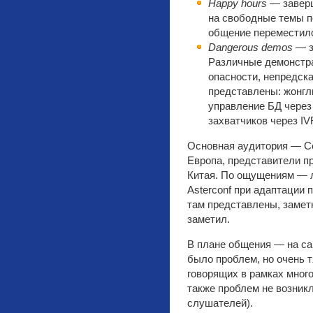
Happy hours
— заверш
на свободные темы п
общение переместило
Dangerous demos
— з
Различные демонстр
опасности, непредска
представлены: жонгл
управление БД через
захватчиков через IV
Основная аудитория — Се
Европа, представители п
Китая. По ощущениям — 
Asterconf при адаптации 
там представлены, заметн
заметил.
В плане общения — на са
было проблем, но очень 
говорящих в рамках мног
также проблем не возник
слушателей).