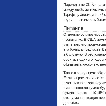
Перелеты по США — это к
между любыми точками, к
Тарифы у авиакомпаний о
видел — стоимость багаж
Питание
Отдельно остановлюсь на
пропитание. В США можно
учитывая, что продуктов
это большая редкость. В
в булочную. В ресторана
обойтись одним блюдом н
официанта насколько вел
Также в заведениях обяз
Если вы расплачиваетесь 
в чек нужно вписать сум
именно полная сумма буд
сумма чаевых — 10-15% о
счет у меня выходил пор
дешевле.