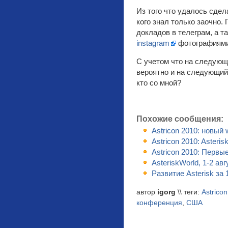
Из того что удалось сдел
кого знал только заочно
докладов в телеграм, а т
instagram
фотографиями
С учетом что на следующ
вероятно и на следующий 
кто со мной?
Похожие сообщения:
Astricon 2010: новый 
Astricon 2010: Asteri
Astricon 2010: Первы
AsteriskWorld, 1-2 авг
Развитие Asterisk за
автор
igorg
\\ теги:
Astricon
конференция
,
США