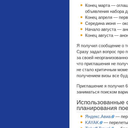
Конец марта — оглаш
объявления набора 
Конец апреля — пер
Середина июня — око
Начало августа — ан
Конец августа — анон
Я получил сообщение о то
Сразу задал вопрос про п
за своей неорганизованно
что приглашения не получ
не стало критичным момен
получением визы все буде
Приглашение я получил 6 
заниматься поиском вари
Использованные 
планирования пое
Яндекс.Авиа
— пер
KAYAK
— перелеты