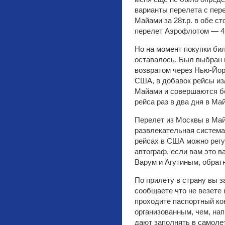
варианты перелета с пер
Майами за 28т.р. в обе с
перелет Аэрофлотом — 45
Но на момент покупки би
оставалось. Был выбран 
возвратом через Нью-Йор
США, в добавок рейсы из
Майами и совершаются бол
рейса раз в два дня в Ма
Перелет из Москвы в Май
развлекательная система
рейсах в США можно регу
автограф, если вам это 
Варум и Агутиным, обрат
По прилету в страну вы з
сообщаете что не везете 
проходите паспортный ко
организованным, чем, нап
дают заполнять в самоле