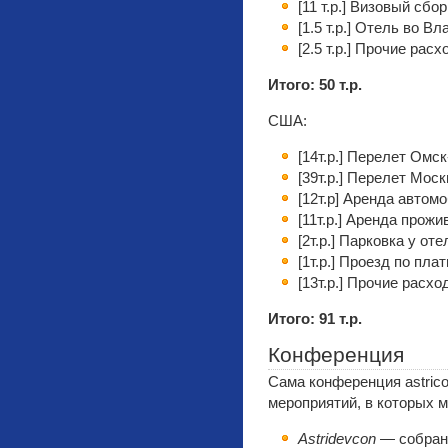
[11 т.р.] Визовый сбор
[1.5 т.р.] Отель во В
[2.5 т.р.] Прочие рас
Итого: 50 т.р.
США:
[14т.р.] Перелет Ом
[39т.р.] Перелет Мо
[12т.р] Аренда автом
[11т.р.] Аренда прож
[2т.р.] Парковка у оте
[1т.р.] Проезд по пл
[13т.р.] Прочие расх
Итого: 91 т.р.
Конференция
Сама конференция astrico
мероприятий, в которых 
Astridevcon
— собрани