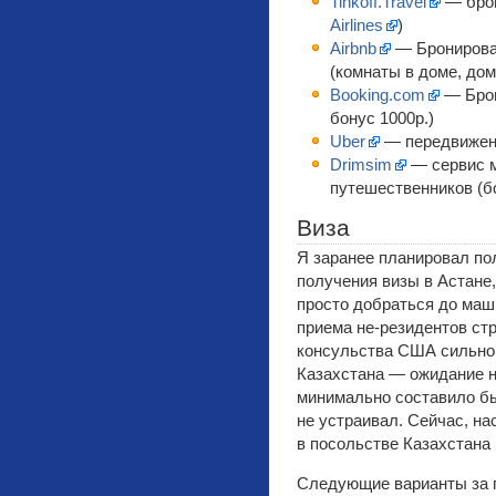
Tinkoff.Travel
— брон
Airlines
)
Airbnb
— Бронирова
(комнаты в доме, до
Booking.com
— Брон
бонус 1000р.)
Uber
— передвижени
Drimsim
— сервис м
путешественников (бо
Виза
Я заранее планировал пол
получения визы в Астане,
просто добраться до маш
приема не-резидентов ст
консульства США сильно 
Казахстана — ожидание 
минимально составило бы
не устраивал. Сейчас, на
в посольстве Казахстана
Следующие варианты за г