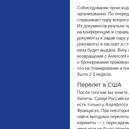
Собеседование происходи
организованно. По очеред
спрашивает пару вопросов
Из документов реально н
на конференцию и справк
документы и задав пару 
документы и паспорт в ст
виза будет выдана. Визу 
возвращения с Astercon
о бронировании проживани
что на планирование и по
было 2-3 недели.
Перелет в США
После того как вы знаете
билеты. Среди Российск
есть только у Аэрофлота
Франциско. При некоторо
найти выгодные перелеты
варианты — с пересадками
меня еще не было опреде