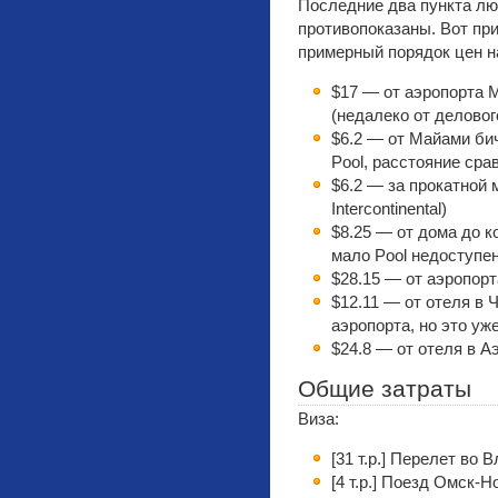
Последние два пункта лю
противопоказаны. Вот пр
примерный порядок цен н
$17 — от аэропорта 
(недалеко от делово
$6.2 — от Майами бич
Pool, расстояние ср
$6.2 — за прокатной
Intercontinental)
$8.25 — от дома до к
мало Pool недоступен
$28.15 — от аэропорт
$12.11 — от отеля в 
аэропорта, но это уж
$24.8 — от отеля в А
Общие затраты
Виза:
[31 т.р.] Перелет во 
[4 т.р.] Поезд Омск-