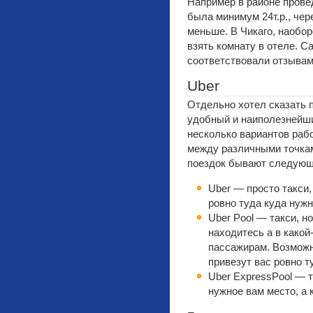
Например в районе прове
была минимум 24т.р., чер
меньше. В Чикаго, наобо
взять комнату в отеле. 
соответствовали отзывам
Uber
Отдельно хотел сказать 
удобный и наиполезнейши
несколько вариантов раб
между различными точкам
поездок бывают следующ
Uber — просто такси,
ровно туда куда нуж
Uber Pool — такси, н
находитесь а в какой
пассажирам. Возможно
привезут вас ровно т
Uber ExpressPool — т
нужное вам место, а 