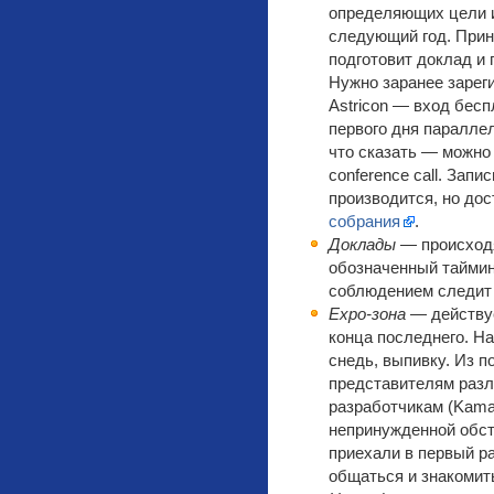
определяющих цели и
следующий год. Прин
подготовит доклад и 
Нужно заранее зареги
Astricon — вход бес
первого дня параллел
что сказать — можно
conference call. Запи
производится, но дос
собрания
.
Доклады
— происходя
обозначенный тайминг
соблюдением следит
Expo-зона
— действуе
конца последнего. Н
снедь, выпивку. Из п
представителям разл
разработчикам (Kamai
непринужденной обст
приехали в первый ра
общаться и знакомит