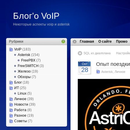
Блог'о VoIP
Некоторые аспекты voip и asterisk
Рубрики
Главная
О сайте
Промо
VoIP
(183)
SQL из диалплана
Настройк
Asterisk
(154)
FreePBX
(7)
Опыт поездки
Окт
FreeSWITCH
(3)
28
Железо
(19)
Asterisk
,
Личное
Обзоры
(7)
Блог
(18)
ИТ
(25)
Linux
(5)
Личное
(39)
Новости
(39)
Работа
(8)
Разное
(19)
Советы
(7)