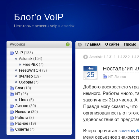
Блог'о VoIP
Некоторые аспекты voip и asterisk
Рубрики
Главная
О сайте
Промо
VoIP
(183)
Asterisk: 1.2.31.1, 1.4.22.2, 1.4.
Asterisk
(154)
FreePBX
(7)
Ностальгия и
Янв
FreeSWITCH
(3)
25
Железо
(19)
ИТ
,
Личное
Обзоры
(7)
Доброго воскреснего утра
Блог
(18)
немного. Работы много, т
ИТ
(25)
закончился 31го числа. А в
Linux
(5)
Личное
(39)
Правда могу сказать, что
Новости
(39)
организованность от этог
Работа
(8)
удовольствие от предста
Разное
(19)
Советы
(7)
Вчера прочитал
заметку
меня серьезное знакомст