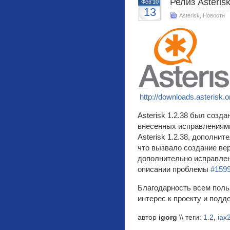
Релиз Asterisk
Фев'10
13
Asterisk
,
Новости
http://downloads.asterisk.o
Asterisk 1.2.38 был созд
внесенных исправлениями
Asterisk 1.2.38, дополни
что вызвало создание вер
дополнительно исправле
описании проблемы
#159
Благодарность всем поль
интерес к проекту и подд
автор
igorg
\\ теги:
1.2
,
iax