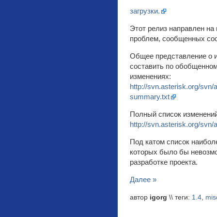
загрузки.
Этот релиз направлен на
проблем, сообщенных со
Общее представление о 
составить по обобщенном
изменениях:
http://svn.asterisk.org/svn/
summary.txt
Полный список изменений
http://svn.asterisk.org/svn
Под катом список наибол
которых было бы невозмо
разработке проекта.
Далее »
автор
igorg
\\ теги:
1.4
,
mis