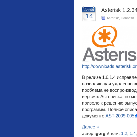
Asterisk 1.2.34
Авг'09
14
Asterisk
,
Новости
http://downloads.asterisk.o
В релизе 1.6.1.4 исправле
позволяющая удаленно вы
проблема не воспроизвод
версиях Астериска, но м
привело к решению выпус
программы. Полное опис
документе
AST-2009-005
Далее »
автор
igorg
\\ теги:
1.2
,
1.4