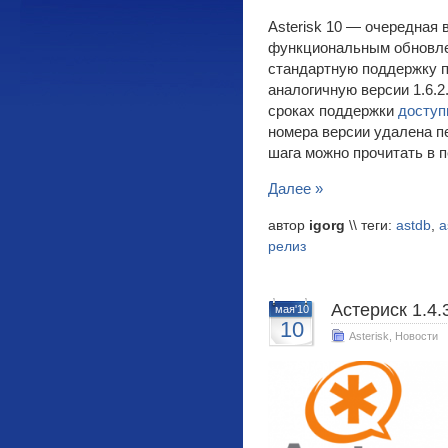
Asterisk 10 — очередная 
функциональным обновле
стандартную поддержку п
аналогичную версии 1.6.
сроках поддержки
доступ
номера версии удалена пе
шага можно прочитать в 
Далее »
автор
igorg
\\ теги:
astdb
,
a
релиз
Астериск 1.4.3
мая'10
10
Asterisk
,
Новости