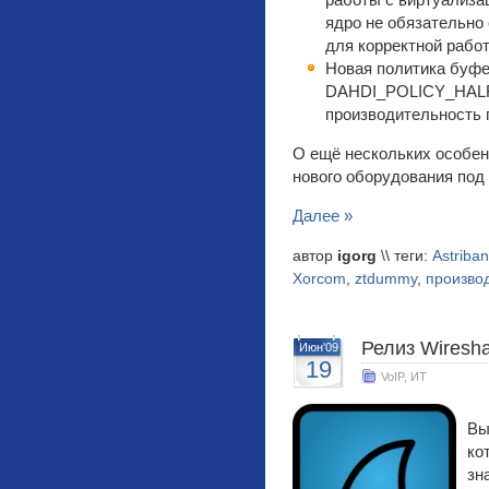
работы с виртуализа
ядро не обязательно
для корректной рабо
Новая политика буф
DAHDI_POLICY_HALF_
производительность 
О ещё нескольких особен
нового оборудования под
Далее »
автор
igorg
\\ теги:
Astriba
Xorcom
,
ztdummy
,
произво
Релиз Wiresha
Июн'09
19
VoIP
,
ИТ
Вы
ко
зн