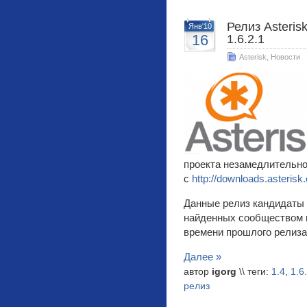
Релиз Asterisk
Янв'10
16
1.6.2.1
Asterisk
,
Новости
проекта незамедлительно
с
http://downloads.asterisk.
Данные релиз кандидаты
найденных сообществом 
времени прошлого релиза
Далее »
автор
igorg
\\ теги:
1.4
,
1.6
релиз