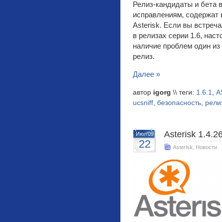
Релиз-кандидаты и бета в
исправлениям, содержат 
Asterisk. Если вы встреч
в релизах серии 1.6, нас
наличие проблем один из
релиз.
Далее »
автор
igorg
\\ теги:
1.6.1
,
A
ucsniff
,
безопасность
,
рели
Asterisk 1.4.2
Июл'09
22
Asterisk
,
Новости