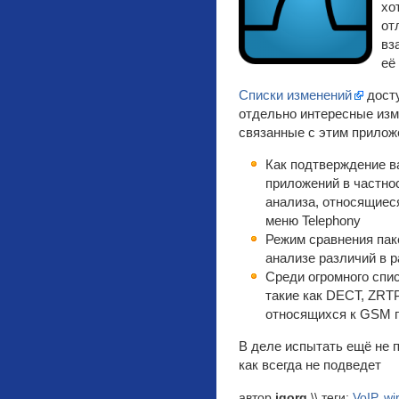
хо
от
вз
её
Списки изменений
досту
отдельно интересные изм
связанные с этим прилож
Как подтверждение в
приложений в частно
анализа, относящиес
меню Telephony
Режим сравнения пак
анализе различий в 
Среди огромного спи
такие как DECT, ZRTP
относящихся к GSM 
В деле испытать ещё не п
как всегда не подведет
автор
igorg
\\ теги:
VoIP
,
wi