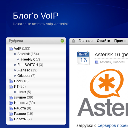
Блог'о VoIP
Некоторые аспекты voip и asterisk
Рубрики
Главная
О сайте
Промо
VoIP
(183)
Asterisk 10 (р
Asterisk
(154)
Дек'11
16
FreePBX
(7)
Asterisk
,
Новости
FreeSWITCH
(3)
Железо
(19)
Обзоры
(7)
Блог
(18)
ИТ
(25)
Linux
(5)
Личное
(39)
Новости
(39)
Работа
(8)
Разное
(19)
Советы
(7)
загрузки с
серверов прое