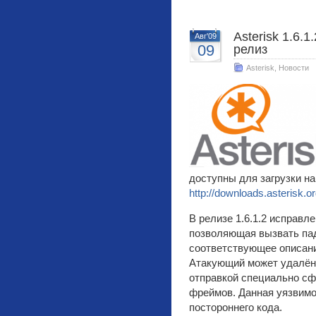
Asterisk 1.6.
Авг'09
09
релиз
Asterisk
,
Новости
доступны для загрузки н
http://downloads.asterisk.o
В релизе 1.6.1.2 исправл
позволяющая вызвать па
соответствующее описан
Атакующий может удалённ
отправкой специально с
фреймов. Данная уязвимо
постороннего кода.