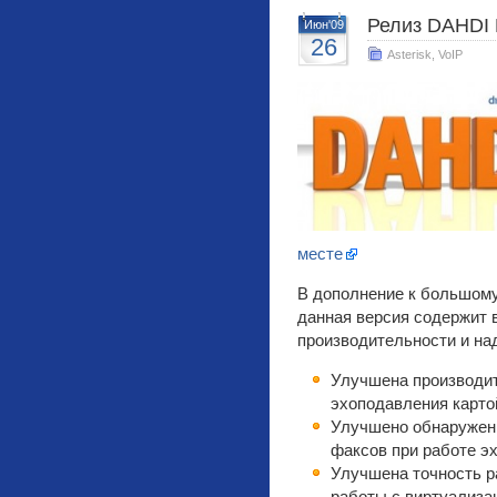
Релиз DAHDI L
Июн'09
26
Asterisk
,
VoIP
месте
В дополнение к большому
данная версия содержит 
производительности и на
Улучшена производит
эхоподавления карт
Улучшено обнаружени
факсов при работе э
Улучшена точность р