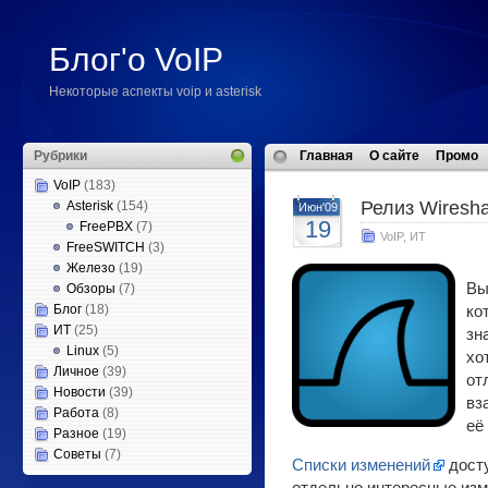
Блог'о VoIP
Некоторые аспекты voip и asterisk
Рубрики
Главная
О сайте
Промо
VoIP
(183)
Релиз Wiresha
Asterisk
(154)
Июн'09
19
FreePBX
(7)
VoIP
,
ИТ
FreeSWITCH
(3)
Железо
(19)
Вы
Обзоры
(7)
Блог
(18)
ко
ИТ
(25)
зн
Linux
(5)
хо
Личное
(39)
от
Новости
(39)
вз
Работа
(8)
её
Разное
(19)
Советы
(7)
Списки изменений
досту