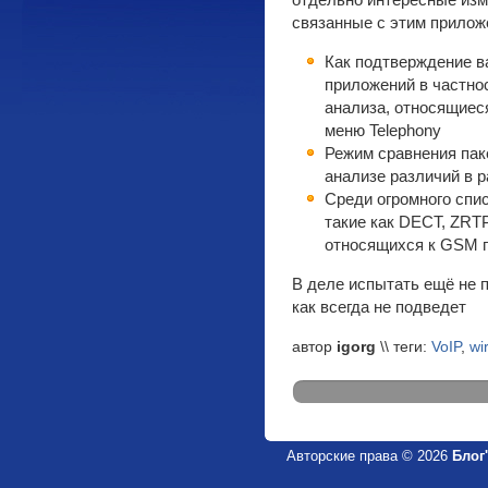
отдельно интересные изм
связанные с этим прилож
Как подтверждение в
приложений в частно
анализа, относящиес
меню Telephony
Режим сравнения пак
анализе различий в 
Среди огромного спи
такие как DECT, ZRTP
относящихся к GSM 
В деле испытать ещё не п
как всегда не подведет
автор
igorg
\\ теги:
VoIP
,
wi
Авторские права © 2026
Блог