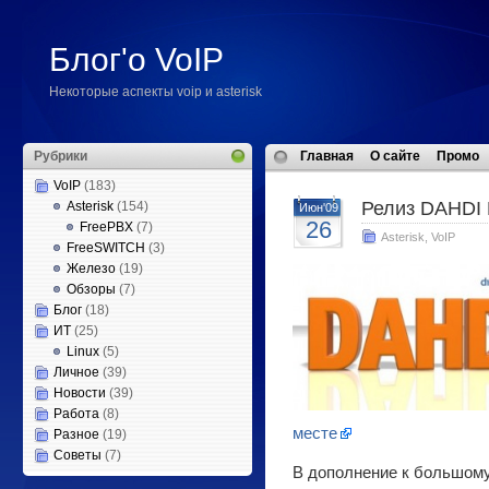
Блог'о VoIP
Некоторые аспекты voip и asterisk
Рубрики
Главная
О сайте
Промо
VoIP
(183)
Релиз DAHDI L
Asterisk
(154)
Июн'09
26
FreePBX
(7)
Asterisk
,
VoIP
FreeSWITCH
(3)
Железо
(19)
Обзоры
(7)
Блог
(18)
ИТ
(25)
Linux
(5)
Личное
(39)
Новости
(39)
Работа
(8)
месте
Разное
(19)
Советы
(7)
В дополнение к большому