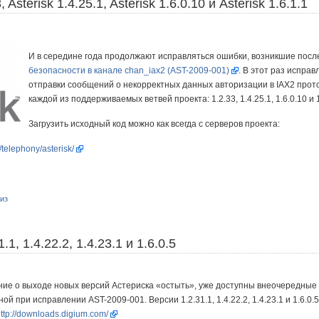
, Asterisk 1.4.25.1, Asterisk 1.6.0.10 и Asterisk 1.6.1.1
И в середине года продолжают исправляться ошибки, возникшие пос
безопасности в канале chan_iax2 (AST-2009-001)
. В этот раз испра
отправки сообщений о некорректных данных авторизации в IAX2 прот
каждой из поддерживаемых ветвей проекта: 1.2.33, 1.4.25.1, 1.6.0.10 и 1
Загрузить исходный код можно как всегда с серверов проекта:
/telephony/asterisk/
из
1.1, 1.4.22.2, 1.4.23.1 и 1.6.0.5
ие о выходе новых версий Астериска «остыть», уже доступны внеочередные
й при исправлении AST-2009-001. Версии 1.2.31.1, 1.4.22.2, 1.4.23.1 и 1.6.
ttp://downloads.digium.com/