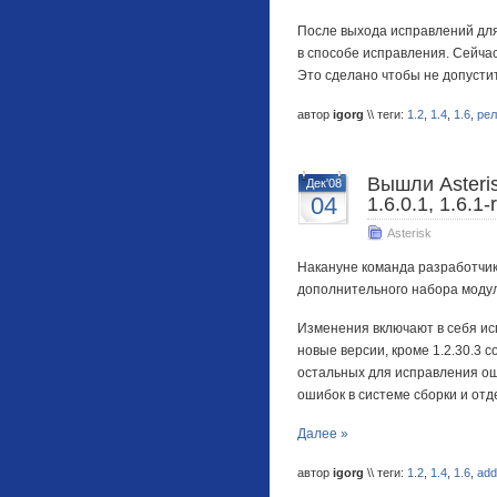
После выхода исправлений для 
в способе исправления. Сейчас
Это сделано чтобы не допусти
автор
igorg
\\ теги:
1.2
,
1.4
,
1.6
,
рел
Вышли Asterisk
Дек'08
04
1.6.0.1, 1.6.1-
Asterisk
Накануне команда разработчиков 
дополнительного набора модулей
Изменения включают в себя ис
новые версии, кроме 1.2.30.3 
остальных для исправления ош
ошибок в системе сборки и от
Далее »
автор
igorg
\\ теги:
1.2
,
1.4
,
1.6
,
add