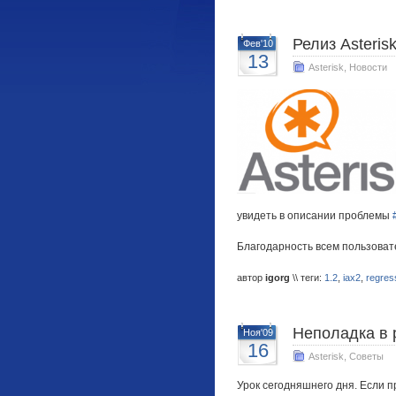
Релиз Asterisk
Фев'10
13
Asterisk
,
Новости
увидеть в описании проблемы
Благодарность всем пользовате
автор
igorg
\\ теги:
1.2
,
iax2
,
regres
Неполадка в р
Ноя'09
16
Asterisk
,
Советы
Урок сегодняшнего дня. Если п