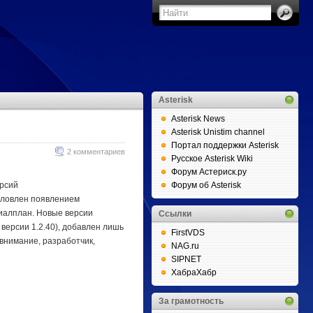
Asterisk
Asterisk News
Asterisk Unistim channel
Портал поддержки Asterisk
2 комментариев
Русское Asterisk Wiki
Форум Астериск.ру
ерсий
Форум об Asterisk
обусловлен появлением
иалплан. Новые версии
Ссылки
 версии 1.2.40), добавлен лишь
FirstVDS
внимание, разработчик,
NAG.ru
SIPNET
ХабраХабр
За грамотность