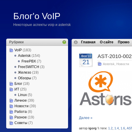
Блог'о VoIP
Некоторые аспекты voip и asterisk
Рубрики
Главная
О сайте
Промо
VoIP
(183)
AST-2010-002
Asterisk
(154)
Фев'10
21
FreePBX
(7)
Asterisk
,
Новости
FreeSWITCH
(3)
Железо
(19)
Обзоры
(7)
Блог
(18)
ИТ
(25)
Linux
(5)
Личное
(39)
Новости
(39)
Работа
(8)
Разное
(19)
Далее »
Советы
(7)
автор
igorg
\\ теги:
1.2
,
1.4
,
1.6
,
AST