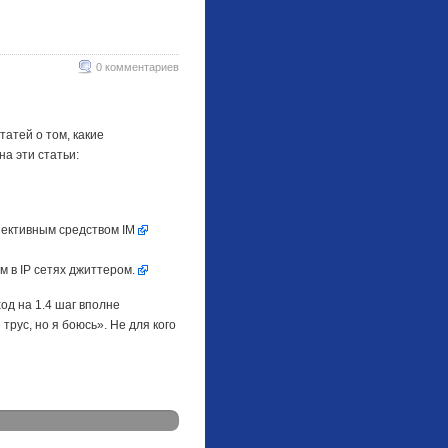
0 комментариев
атей о том, какие
а эти статьи:
пективным средством IM
м в IP сетях джиттером.
од на 1.4 шаг вполне
трус, но я боюсь». Не для кого