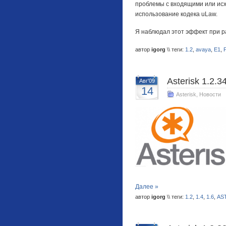
проблемы с входящими или исх
использование кодека uLaw.
Я наблюдал этот эффект при раб
автор
igorg
\\ теги:
1.2
,
avaya
,
E1
,
Asterisk 1.2.34
Авг'09
14
Asterisk
,
Новости
Далее »
автор
igorg
\\ теги:
1.2
,
1.4
,
1.6
,
AST