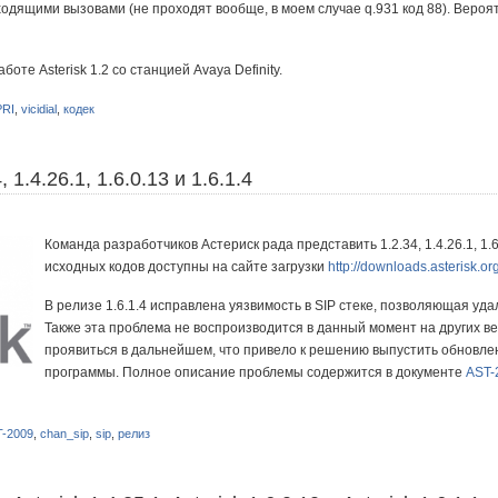
одящими вызовами (не проходят вообще, в моем случае q.931 код 88). Вероя
оте Asterisk 1.2 со станцией Avaya Definity.
PRI
,
vicidial
,
кодек
, 1.4.26.1, 1.6.0.13 и 1.6.1.4
Команда разработчиков Астериск рада представить 1.2.34, 1.4.26.1, 1.6.
исходных кодов доступны на сайте загрузки
http://downloads.asterisk.or
В релизе 1.6.1.4 исправлена уязвимость в SIP стеке, позволяющая уд
Также эта проблема не воспроизводится в данный момент на других ве
проявиться в дальнейшем, что привело к решению выпустить обновле
программы. Полное описание проблемы содержится в документе
AST-
-2009
,
chan_sip
,
sip
,
релиз