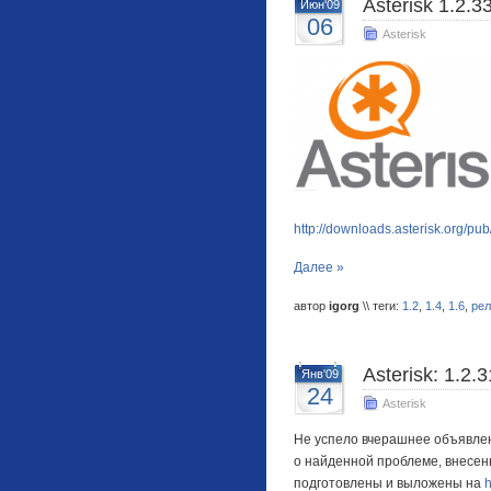
Asterisk 1.2.33
Июн'09
06
Asterisk
http://downloads.asterisk.org/pub
Далее »
автор
igorg
\\ теги:
1.2
,
1.4
,
1.6
,
рел
Asterisk: 1.2.3
Янв'09
24
Asterisk
Не успело вчерашнее объявлен
о найденной проблеме, внесенно
подготовлены и выложены на
h