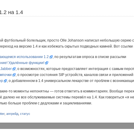
.2 на 1.4
ый футбольный болельщик, просто Olle Johanson написал небольшую серию ст
ереход на версию 1.4 и как избежать скрытых подводных камней. Вот ссылки н
ающемся использовании 1.2
, по результатам опроса в списке рассылки
ание! Удалённые функции!
 Jabber
, о возможностях, которые предоставляет интеграция с самым перс
ампочки
, о просмотре состояния SIP устройств, каналов связи и приложений
ер
, о добавленном в 1.4 универсальном лекарстве от проблем с возникающи
какие-то моменты непонятны — готов ответить в комментариях. Вообще перех
 далеко не все обслуживаемые системы перевёл на 1.4. Как говориться «я не 
сколько больше проблем с дедлоками и зацикливаниями.
itter
,
апгрейд
,
статус