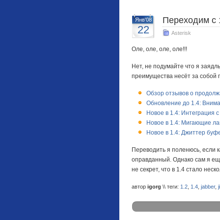
Переходим с 1
Янв'08
22
Asterisk
Оле, оле, оле, оле!!!
Нет, не подумайте что я заядл
преимущества несёт за собой п
Обзор отзывов о продолж
Обновление до 1.4: Вним
Новое в 1.4: Интеграция с
Новое в 1.4: Мигающие л
Новое в 1.4: Джиттер буф
Переводить я поленюсь, если 
оправданный. Однако сам я ещё
не секрет, что в 1.4 стало не
автор
igorg
\\ теги:
1.2
,
1.4
,
jabber
,
j