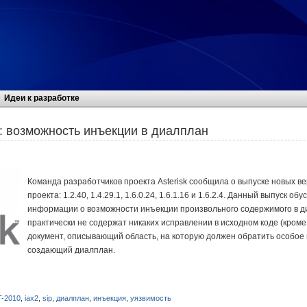
Идеи к разработке
: возможность инъекции в диалплан
Команда разработчиков проекта Asterisk сообщила о выпуске новых в
проекта: 1.2.40, 1.4.29.1, 1.6.0.24, 1.6.1.16 и 1.6.2.4. Данный выпуск 
информации о возможности инъекции произвольного содержимого в д
практически не содержат никаких исправлении в исходном коде (кроме
документ, описывающий область, на которую должен обратить особое 
создающий диалплан.
-2010
,
iax2
,
sip
,
диалплан
,
инъекция
,
уязвимость