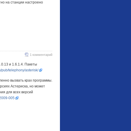
тно на станции настроено
1 комментарий
0.13 и 1.6.1.4. Пакеты
g/pub/telephony/asterisk/
аленно вызвать крах программы.
рсиях Астериска, но может
ния для всех версий
2009-005
.