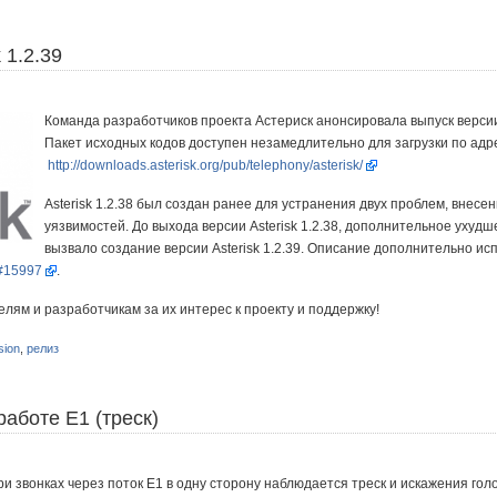
 1.2.39
Команда разработчиков проекта Астериск анонсировала выпуск версии
Пакет исходных кодов доступен незамедлительно для загрузки по адр
http://downloads.asterisk.org/pub/telephony/asterisk/
Asterisk 1.2.38 был создан ранее для устранения двух проблем, внес
уязвимостей. До выхода версии Asterisk 1.2.38, дополнительное ухудш
вызвало создание версии Asterisk 1.2.39. Описание дополнительно 
#15997
.
лям и разработчикам за их интерес к проекту и поддержку!
sion
,
релиз
аботе E1 (треск)
ри звонках через поток E1 в одну сторону наблюдается треск и искажения гол