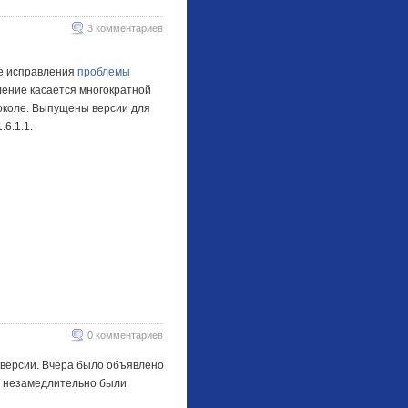
3 комментариев
ле исправления
проблемы
вление касается многократной
околе. Выпущены версии для
.6.1.1.
0 комментариев
 версии. Вчера было объявлено
0.5 незамедлительно были