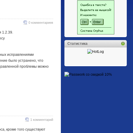
0 комментариев
 1.2.39.
есу
Статистика
енных исправлениями
ение было устранено, что
исправленной проблемы можно
1 комментарий
оса, кроме того существуют