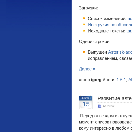
Загрузки:
Список изменений:
п
Инструкия по обнов
Исходные тексты:
tar
Одной строкой:
Выпущен
Asterisk-ad
исправлением, связа
Далее »
автор
igorg
\\ теги:
1.6.1
,
A
Развитие aste
Авг'08
15
Asterisk
Перед отъездом в отпуск
момент список нововведен
кому интересно в любом 