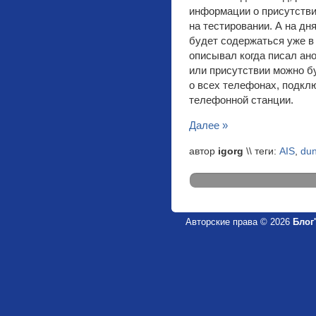
информации о присутств
на тестировании. А на дн
будет содержаться уже в 
описывал когда писал ан
или присутствии можно б
о всех телефонах, подкл
телефонной станции.
Далее »
автор
igorg
\\ теги:
AIS
,
dun
Авторские права © 2026
Блог