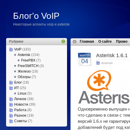
Блог'о VoIP
Некоторые аспекты voip и asterisk
Рубрики
Главная
О сайте
Промо
VoIP
(183)
Asterisk 1.6.1
Asterisk
(154)
мая'09
04
FreePBX
(7)
Asterisk
FreeSWITCH
(3)
Железо
(19)
Обзоры
(7)
Блог
(18)
ИТ
(25)
Linux
(5)
Личное
(39)
Новости
(39)
Одновременно выпущен 
Работа
(8)
что сделано в связи с те
Разное
(19)
Советы
(7)
версий 1.6.х не гарантир
добавлений будет под ка