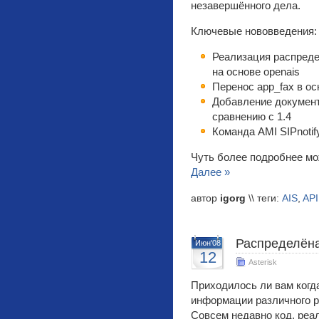
незавершённого дела.
Ключевые нововведения:
Реализация распредел
на основе openais
Перенос app_fax в о
Добавление документ
сравнению с 1.4
Команда AMI SIPnotif
Чуть более подробнее мо
Далее »
автор
igorg
\\ теги:
AIS
,
API
Распределён
Июн'08
12
Asterisk
Приходилось ли вам когд
информации различного р
Совсем недавно код, ре