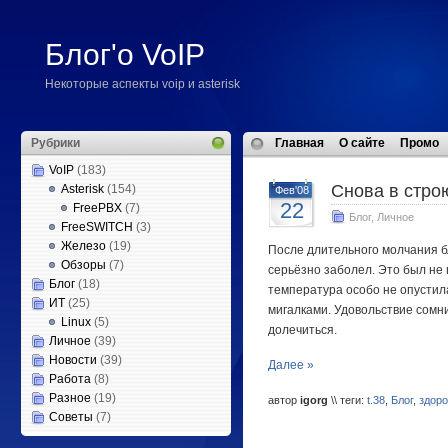
Блог'о VoIP
Некоторые аспекты voip и asterisk
Рубрики
Главная
О сайте
Промо
VoIP
(183)
Снова в стро
Asterisk
(154)
Фев'08
22
FreePBX
(7)
Блог
,
Личное
FreeSWITCH
(3)
Железо
(19)
После длительного молчания бл
Обзоры
(7)
серьёзно заболел. Это был не 
Блог
(18)
температура особо не опустил
ИТ
(25)
мигалками. Удовольствие сомни
Linux
(5)
долечиться.
Личное
(39)
Новости
(39)
Далее »
Работа
(8)
Разное
(19)
автор
igorg
\\ теги:
t.38
,
Блог
,
здор
Советы
(7)