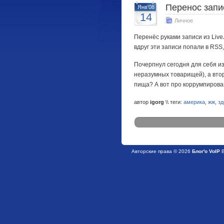
Перенос запи
Янв'08
14
Личное
Перенёс руками записи из LiveJ
вдруг эти записи попали в RSS,
Почерпнул сегодня для себя и
неразумных товарищей), а вто
пища? А вот про коррумпирова
автор
igorg
\\ теги:
америка
,
жж
,
зд
Авторские права © 2026
Блог'о VoIP
В