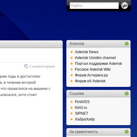
Asterisk
Asterisk News
Asterisk Unistim channel
Портал поддержки Asterisk
0 комментариев
Русское Asterisk Wiki
Форум Астериск.ру
дние годы я достаточно
Форум об Asterisk
а, в течении которой
 что прокатился на машине с
Ссылки
ыписался, хотя стоит
FirstVDS
NAG.ru
SIPNET
ХабраХабр
За грамотность