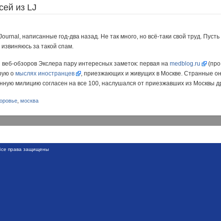
сей из LJ
ournal, написанные год-два назад. Не так много, но всё-таки свой труд. Пусть
 извиняюсь за такой спам.
з веб-обзоров Экслера пару интересных заметок: первая на
medblog.ru
(про
рую о
мыслях иностранцев
, приезжающих и живущих в Москве. Странные они
нную милицию согласен на все 100, наслушался от приезжавших из Москвы д
оровье
,
москва
се права защищены