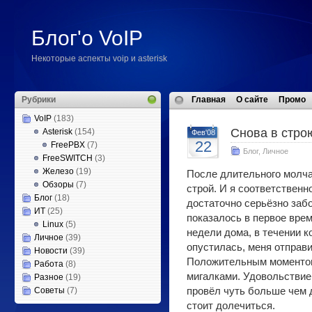
Блог'о VoIP
Некоторые аспекты voip и asterisk
Рубрики
Главная
О сайте
Промо
VoIP
(183)
Снова в стро
Asterisk
(154)
Фев'08
22
FreePBX
(7)
Блог
,
Личное
FreeSWITCH
(3)
Железо
(19)
После длительного молча
Обзоры
(7)
строй. И я соответственн
Блог
(18)
достаточно серьёзно забо
ИТ
(25)
показалось в первое врем
Linux
(5)
недели дома, в течении к
Личное
(39)
опустилась, меня отправи
Новости
(39)
Положительным моментом 
Работа
(8)
мигалками. Удовольствие
Разное
(19)
Советы
(7)
провёл чуть больше чем 
стоит долечиться.