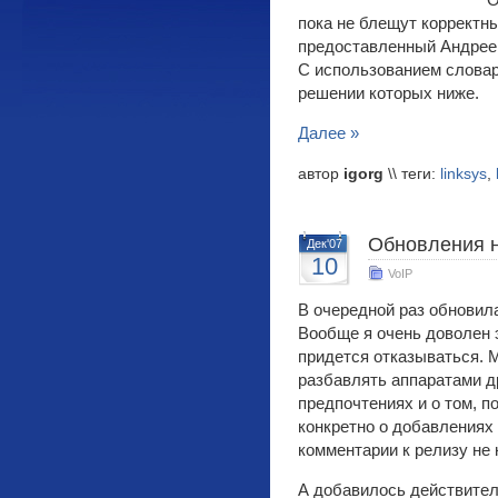
О
пока не блещут корректн
предоставленный Андре
С использованием словар
решении которых ниже.
Далее »
автор
igorg
\\ теги:
linksys
,
Обновления н
Дек'07
10
VoIP
В очередной раз обновил
Вообще я очень доволен 
придется отказываться. М
разбавлять аппаратами д
предпочтениях и о том, п
конкретно о добавлениях 
комментарии к релизу не
А добавилось действител