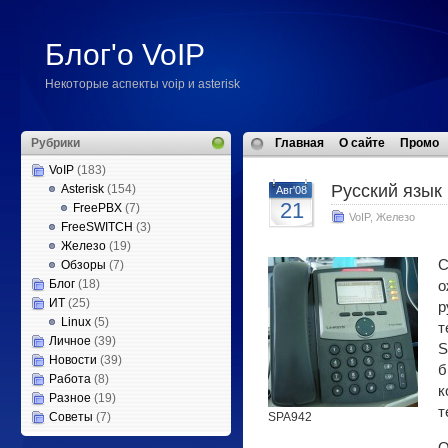
Блог'о VoIP
Некоторые аспекты voip и asterisk
Рубрики
Главная
О сайте
Промо
VoIP
(183)
Русский язык
Asterisk
(154)
Авг'08
21
FreePBX
(7)
VoIP
,
Железо
FreeSWITCH
(3)
Железо
(19)
С
Обзоры
(7)
Блог
(18)
о
ИТ
(25)
р
Linux
(5)
т
Личное
(39)
S
Новости
(39)
б
Работа
(8)
к
Разное
(19)
т
Советы
(7)
SPA942