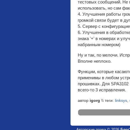
тестовых сообщений. Не 
использовать, но сам ф
4. Улучшения работы гром
громкой связи будет в ду
5. Сервер с конфигураци
6. Улучшения в обработк
знака '+' в номерах и ул
набранным номером)
Ну и так, по мелочи. Исп
Вполне неплохо.
Функции, которые касаютс
применимы в любом устро
прошивках. Для SPA3102 
всего-то 3 исправления.
автор
igorg
\\ теги:
linksys
,
Авторские права © 2026
Блог