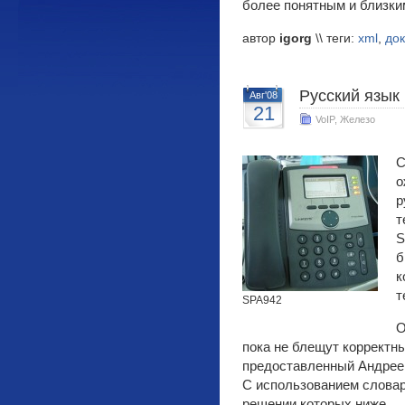
более понятным и близки
автор
igorg
\\ теги:
xml
,
до
Русский язык
Авг'08
21
VoIP
,
Железо
С
о
р
т
S
б
к
т
SPA942
О
пока не блещут корректн
предоставленный Андре
С использованием словар
решении которых ниже.