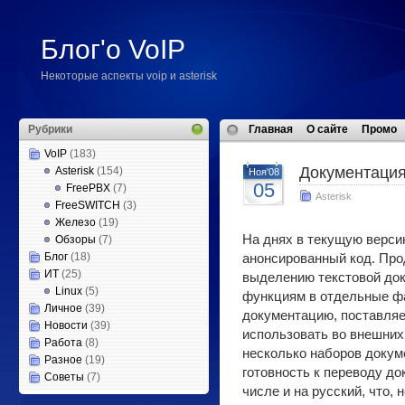
Блог'о VoIP
Некоторые аспекты voip и asterisk
Рубрики
Главная
О сайте
Промо
VoIP
(183)
Документаци
Asterisk
(154)
Ноя'08
05
FreePBX
(7)
Asterisk
FreeSWITCH
(3)
Железо
(19)
На днях в текущую версию
Обзоры
(7)
Блог
(18)
анонсированный код. Про
ИТ
(25)
выделению текстовой док
Linux
(5)
функциям в отдельные ф
Личное
(39)
документацию, поставляем
Новости
(39)
использовать во внешних
Работа
(8)
несколько наборов докуме
Разное
(19)
готовность к переводу до
Советы
(7)
числе и на русский, что, 