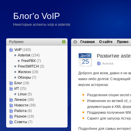
Блог'о VoIP
Некоторые аспекты voip и asterisk
Рубрики
Главная
О сайте
Промо
VoIP
(183)
Развитие aste
Asterisk
(154)
Дек'08
25
FreePBX
(7)
Asterisk
FreeSWITCH
(3)
Железо
(19)
Доброго дня всем, давно я не в
Обзоры
(7)
каких-либо долгов. Следующий 
Блог
(18)
версии астериска:
ИТ
(25)
Linux
(5)
Разделения опции secret 
Личное
(39)
Изменение из ветвей
cli_
Новости
(39)
документации в XML фор
Работа
(8)
Поддержка получения MWI
Разное
(19)
Скрипт для запуска Астерис
Советы
(7)
Подробнее для самых интерес