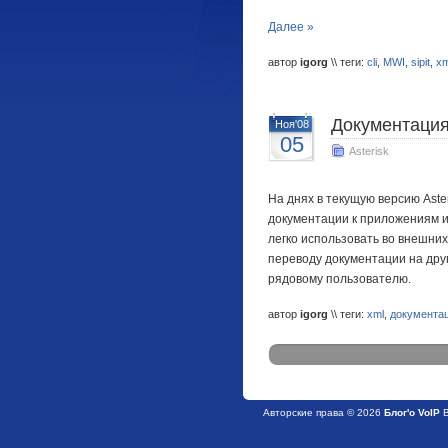
Далее »
автор
igorg
\\ теги:
cli
,
MWI
,
sipit
,
xm
Документаци
Ноя'08
05
Asterisk
На днях в текущую версию Ast
документации к приложениям и
легко использовать во внешних
переводу документации на друг
рядовому пользователю.
автор
igorg
\\ теги:
xml
,
документа
Авторские права © 2026
Блог'о VoIP
В