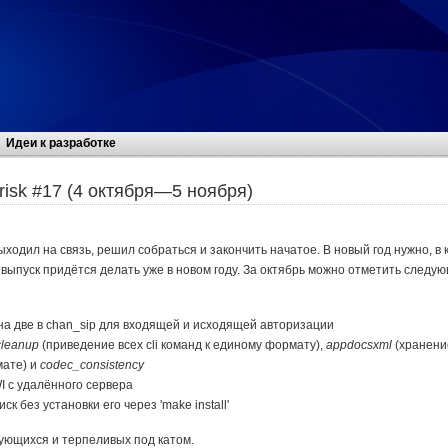
Идеи к разработке
risk #17 (4 октября—5 ноября)
ыходил на связь, решил собраться и закончить начатое. В новый год нужно, в 
выпуск придётся делать уже в новом году. За октябрь можно отметить следую
на две в chan_sip для входящей и исходящей авторизации
cleanup
(приведение всех cli команд к единому формату),
appdocsxml
(хранени
мате) и
codec_consistency
 с удалённого сервера
к без установки его через 'make install'
ующихся и терпеливых под катом.