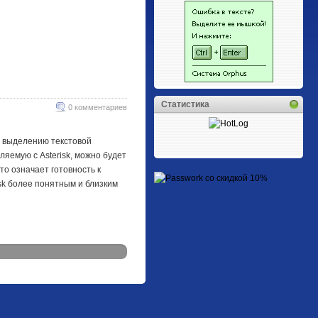
Статистика
0 комментариев
о выделению текстовой
яемую с Asterisk, можно будет
то означает готовность к
isk более понятным и близким