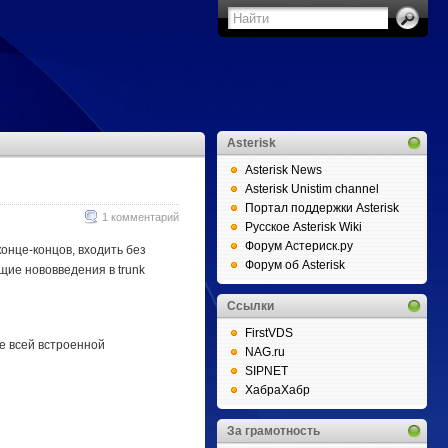
Asterisk
Asterisk News
Asterisk Unistim channel
Портал поддержки Asterisk
1 комментарий
Русское Asterisk Wiki
Форум Астериск.ру
конце-концов, входить без
Форум об Asterisk
щие нововведения в trunk
Ссылки
FirstVDS
е всей встроенной
NAG.ru
SIPNET
ХабраХабр
За грамотность