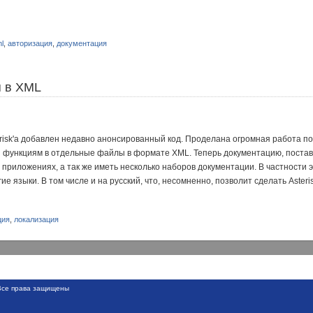
l
,
авторизация
,
документация
я в XML
erisk'а добавлен недавно анонсированный код. Проделана огромная работа п
 функциям в отдельные файлы в формате XML. Теперь документацию, поставл
 приложениях, а так же иметь несколько наборов документации. В частности э
ие языки. В том числе и на русский, что, несомненно, позволит сделать Aster
ция
,
локализация
се права защищены