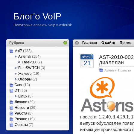
Блог'о VoIP
Некоторые аспекты voip и asterisk
Рубрики
Главная
О сайте
Промо
VoIP
(183)
AST-2010-002
Asterisk
(154)
Фев'10
21
диалплан
FreePBX
(7)
FreeSWITCH
(3)
Asterisk
,
Новости
Железо
(19)
Обзоры
(7)
Блог
(18)
ИТ
(25)
Linux
(5)
Личное
(39)
Новости
(39)
Работа
(8)
проекта: 1.2.40, 1.4.29.1, 1
Разное
(19)
выпуск обусловлен появ
Советы
(7)
инъекции произвольного 