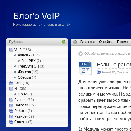
Блог'о VoIP
Некоторые аспекты voip и asterisk
Рубрики
Главная
О сайте
Промо
VoIP
(183)
Обработка имени звонящего в vi
Asterisk
(154)
FreePBX
(7)
Если не рабо
Мар
FreeSWITCH
(3)
27
Железо
(19)
FreePBX
,
Советы
Обзоры
(7)
Для меня уже совершенн
Блог
(18)
на английском языке. Но
ИТ
(25)
великим и могучим. На од
Linux
(5)
Личное
(39)
срабытывает выбор языка
Новости
(39)
языка перегружается инт
Работа
(8)
не меняется. Такая проб
Разное
(19)
работающим gettext моду
Советы
(7)
1) Модуль может просто 