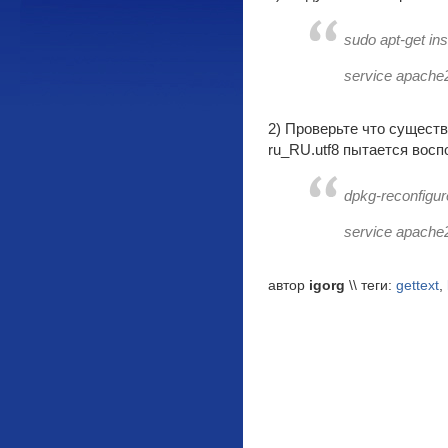
sudo apt-get ins
service apache2
2) Проверьте что существ
ru_RU.utf8 пытается вос
dpkg-reconfigur
service apache2
автор
igorg
\\ теги:
gettext
,