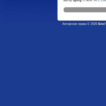
автор
igorg
\\ теги:
API
,
Cis
Авторские права © 2026
Блог