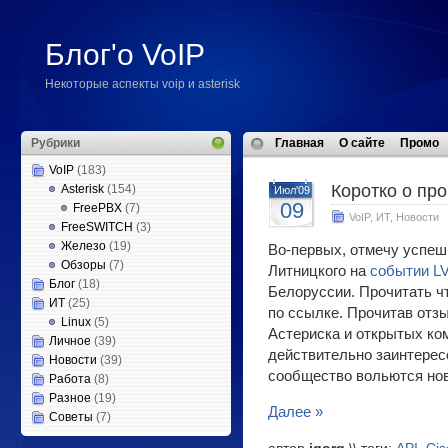
Блог'о VoIP
Некоторые аспекты voip и asterisk
Рубрики
Главная
О сайте
Промо
VoIP
(183)
Коротко о пр
Asterisk
(154)
Июл'09
09
FreePBX
(7)
VoIP
,
ИТ
,
Новости
FreeSWITCH
(3)
Железо
(19)
Во-первых, отмечу успе
Обзоры
(7)
Литницкого на
событии L
Блог
(18)
Белоруссии. Прочитать чт
ИТ
(25)
по ссылке. Прочитав отзы
Linux
(5)
Астериска и открытых к
Личное
(39)
действительно заинтерес
Новости
(39)
сообщество вольются но
Работа
(8)
Разное
(19)
Далее »
Советы
(7)