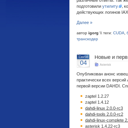
различные ответы. Так ж
подготовили
утилиту
, к
действующих логинов IAX
Далее »
автор
igorg
\\ теги:
CUDA
,
транскодер
Новые и перв
Сен'08
04
Asterisk
Опубликован анонс изве
практически всех версий A
первой версии DAHDI. Сп
zaptel 1.2.27
zaptel 1.4.12
dahdi-linux 2.0.0-rc3
dahdi-tools 2.0.0-rc2
dahdi-linux-complete 2
asterisk 1.4.22-rc3