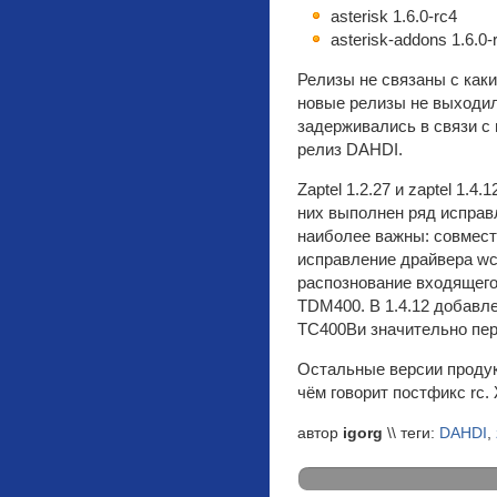
asterisk 1.6.0-rc4
asterisk-addons 1.6.0-
Релизы не связаны с как
новые релизы не выходил
задерживались в связи с
релиз DAHDI.
Zaptel 1.2.27 и zaptel 1.
них выполнен ряд исправ
наиболее важны: совмести
исправление драйвера w
распознование входящего
TDM400. В 1.4.12 добавл
TC400Bи значительно пер
Остальные версии проду
чём говорит постфикс rc
автор
igorg
\\ теги:
DAHDI
,