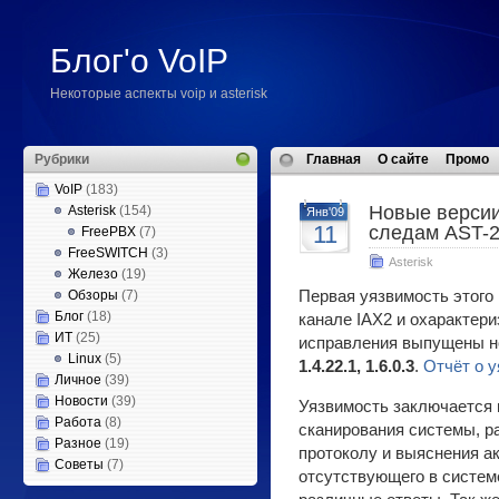
Блог'о VoIP
Некоторые аспекты voip и asterisk
Рубрики
Главная
О сайте
Промо
VoIP
(183)
Новые версии: 
Asterisk
(154)
Янв'09
11
следам AST-2
FreePBX
(7)
FreeSWITCH
(3)
Asterisk
Железо
(19)
Обзоры
(7)
Первая уязвимость этого 
Блог
(18)
канале IAX2 и охарактери
ИТ
(25)
исправления выпущены н
Linux
(5)
1.4.22.1, 1.6.0.3
.
Отчёт о 
Личное
(39)
Новости
(39)
Уязвимость заключается
Работа
(8)
сканирования системы, р
Разное
(19)
протоколу и выяснения а
Советы
(7)
отсутствующего в систем