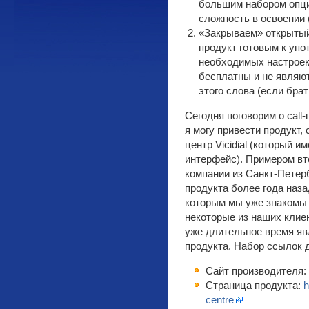
большим набором опци
сложность в освоении 
«Закрываем» открытый 
продукт готовым к уп
необходимых настроек
бесплатны и не являю
этого слова (если бра
Сегодня поговорим о call
я могу привести продукт,
центр Vicidial (который 
интерфейс). Примером вто
компании из Санкт-Петерб
продукта более года наз
которым мы уже знакомы 
некоторые из наших клие
уже длительное время яв
продукта. Набор ссылок 
Сайт производителя:
Страница продукта:
h
centre