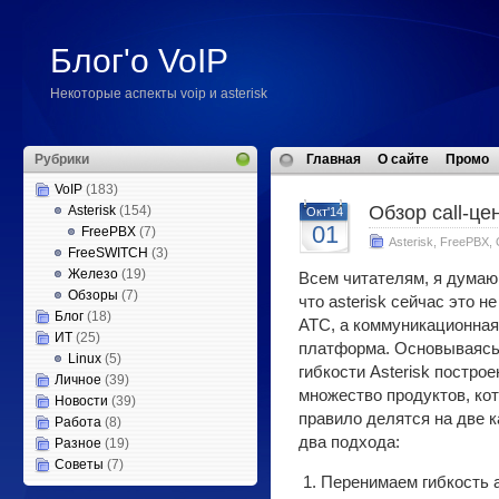
Блог'о VoIP
Некоторые аспекты voip и asterisk
Рубрики
Главная
О сайте
Промо
VoIP
(183)
Обзор call-це
Asterisk
(154)
Окт'14
01
FreePBX
(7)
Asterisk
,
FreePBX
,
FreeSWITCH
(3)
Железо
(19)
Всем читателям, я думаю
Обзоры
(7)
что asterisk сейчас это н
Блог
(18)
АТС, а коммуникационная
ИТ
(25)
платформа. Основываясь
Linux
(5)
гибкости Asterisk построе
Личное
(39)
множество продуктов, кот
Новости
(39)
правило делятся на две к
Работа
(8)
два подхода:
Разное
(19)
Советы
(7)
Перенимаем гибкость а