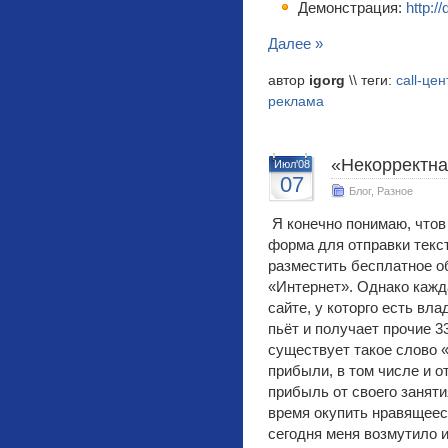
Демонстрация:
http:/
Далее »
автор
igorg
\\ теги:
call-цен
реклама
«Некорректная
Июл'08
07
Блог
,
Разное
Я конечно понимаю, чтов
форма для отправки текс
разместить бесплатное о
«Интернет». Однако кажд
сайте, у которго есть вла
пьёт и получает прочие 3
существует такое слово 
прибыли, в том числе и о
прибыль от своего занят
время окупить нравящеес
сегодня меня возмутило 