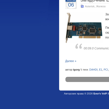
Загадочные E
06
Asterisk
,
Железо
За
во
Пе
ск
по
00:09.0 Communicat
Далее »
автор
igorg
\\ теги:
DAHDI
,
E1
,
PCI
Авторские права © 2026
Блог'о VoIP
В