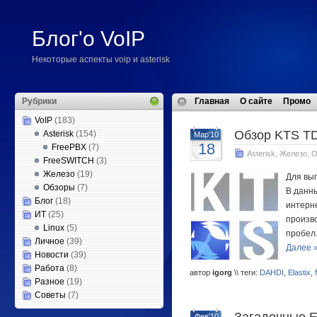
Блог'о VoIP
Некоторые аспекты voip и asterisk
Рубрики
Главная
О сайте
Промо
VoIP
(183)
Обзор KTS T
Asterisk
(154)
Мар'10
18
FreePBX
(7)
Asterisk
,
Железо
,
О
FreeSWITCH
(3)
Железо
(19)
Для вып
Обзоры
(7)
В данны
Блог
(18)
интерне
ИТ
(25)
произв
Linux
(5)
пробел
Личное
(39)
Далее 
Новости
(39)
Работа
(8)
автор
igorg
\\ теги:
DAHDI
,
Elastix
,
Разное
(19)
Советы
(7)
Фев'10