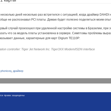
1 карты
 несколько дней несколько раз встретился с ситуацией, когда драйвер DAHDI
обще не распознавал PCI платы. Думаю будет полезно поделиться моим опы
рвый случай произошел при удаленной настройке системы в Бразилии, при эт
азать что за модель платы установлена в сервере. Симптомы проблемы выра
казывает данные, характерные для карт Digium TE110P:
ion controller: Tiger Jet Network Inc. Tiger3XX Modem/ISDN interface
,
phoniceq
,
драйвер
се права защищены