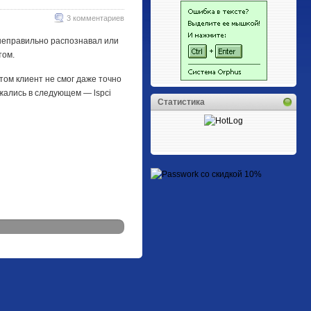
3 комментариев
 неправильно распознавал или
том.
ом клиент не смог даже точно
жались в следующем — lspci
Статистика