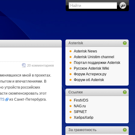
Asterisk
Asterisk News
Asterisk Unistim channel
Портал поддержки Asterisk
20 комментариев
Русское Asterisk Wiki
Форум Астериск.ру
именявшихся мной в проектах.
Форум об Asterisk
опытом и впечатлениями. В
но утройств российских
Ссылки
асти скомпенсировать этот
KTS
из Санкт-Петербурга.
FirstVDS
NAG.ru
SIPNET
ХабраХабр
За грамотность