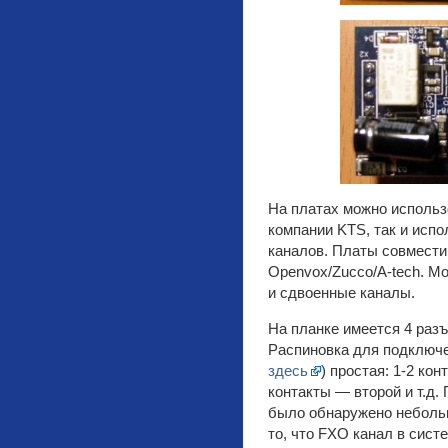
На платах можно использ
компании KTS, так и исп
каналов. Платы совмест
Openvox/Zucco/A-tech. М
и сдвоенные каналы.
На планке имеется 4 разъ
Распиновка для подключе
здесь
) простая: 1-2 ко
контакты — второй и т.д
было обнаружено неболь
то, что FXO канал в сист