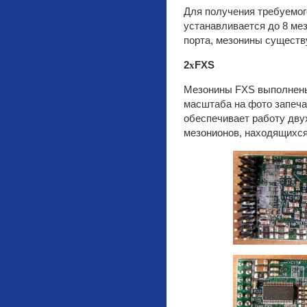
Для получения требуемог
устанавливается до 8 мез
порта, мезонины существ
2
x
FXS
Мезонины FXS выполнены 
масштаба на фото запеча
обеспечивает работу дву
мезонионов, находящихся