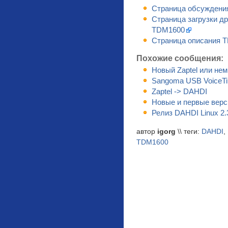
Страница обсуждени
Страница загрузки д
TDM1600
Cтраница описания 
Похожие сообщения:
Новый Zaptel или нем
Sangoma USB VoiceT
Zaptel -> DAHDI
Новые и первые верс
Релиз DAHDI Linux 2.3
автор
igorg
\\ теги:
DAHDI
,
TDM1600