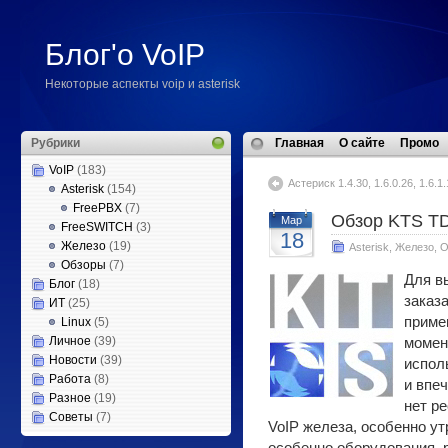
Блог'о VoIP
Некоторые аспекты voip и asterisk
Рубрики
Главная
О сайте
Промо
VoIP
(183)
Астериск 1.4.30, 1.6.0.26, 1.6.1.
Asterisk
(154)
FreePBX
(7)
Обзор KTS T
Мар
FreeSWITCH
(3)
18
Железо
(19)
Asterisk
,
Железо
,
О
Обзоры
(7)
Для в
Блог
(18)
заказа
ИТ
(25)
приме
Linux
(5)
Личное
(39)
момен
Новости
(39)
испол
Работа
(8)
и впе
Разное
(19)
нет р
Советы
(7)
VoIP железа, особенно ут