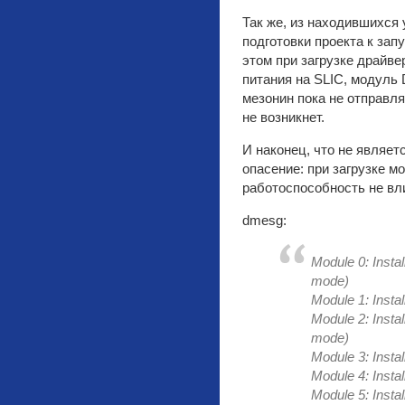
Так же, из находившихся 
подготовки проекта к запу
этом при загрузке драйв
питания на SLIC, модуль
мезонин пока не отправля
не возникнет.
И наконец, что не являет
опасение: при загрузке 
работоспособность не вли
dmesg:
Module 0: Ins
mode)
Module 1: Ins
Module 2: Ins
mode)
Module 3: Ins
Module 4: Ins
Module 5: Ins