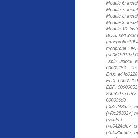
Module 6: Ins
Module 7: Ins
Module 8: Ins
Module 9: Ins
Module 10: In
BUG: soft lock
[modprobe:10
modprobe EIP: 
[<c0618010>] CP
_spin_unlock_i
00000286 Tain
EAX: e44b0228
EDX: 00000200 
EBP: 00000052
8005003b CR2:
000006d0
[<f8c24852>] w
[<f8c25392>] w
[wctdm]
[<c0424afb>] p
[<f8c25c6d>] w