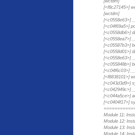
[wctdm]
[<f8c27145>] w
[wctdm]
[<c0558e63>] _
[<c04f69a5>] p
[<c0558db6>] d
[<c0558ea7>] _
[<c05587b3>] 
[<c0558d01>] d
[<c0558e63>] _
[<c055848b>] b
[<c04f6c03>] __
[<f8838101>] w
[<c043d3d9>] s
[<c042949c>] _
[<c044a5ce>] a
[<c0404f17>] sy
===========
Module 11: In
Module 12: In
Module 13: In
Module 14: In