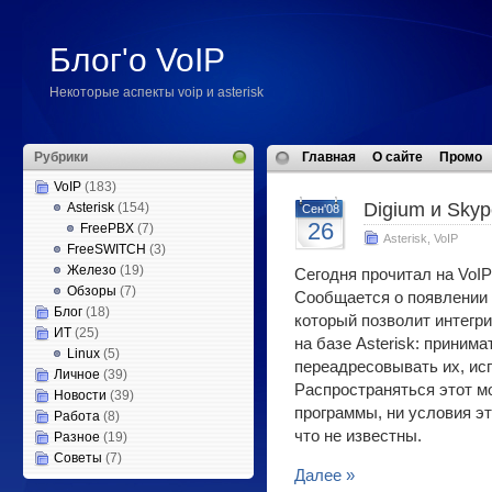
Блог'о VoIP
Некоторые аспекты voip и asterisk
Рубрики
Главная
О сайте
Промо
VoIP
(183)
Digium и Sky
Asterisk
(154)
Сен'08
26
FreePBX
(7)
Asterisk
,
VoIP
FreeSWITCH
(3)
Железо
(19)
Сегодня прочитал на VoIP
Обзоры
(7)
Сообщается о появлении н
Блог
(18)
который позволит интегр
ИТ
(25)
на базе Asterisk: принима
Linux
(5)
переадресовывать их, ис
Личное
(39)
Распространяться этот м
Новости
(39)
программы, ни условия э
Работа
(8)
что не известны.
Разное
(19)
Советы
(7)
Далее »