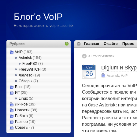
Блог'о VoIP
Некоторые аспекты voip и asterisk
Рубрики
Главная
О сайте
Промо
VoIP
(183)
X-Pro for Asterisk
Asterisk
(154)
FreePBX
(7)
Digium и Sky
Сен
FreeSWITCH
(3)
26
Железо
(19)
Asterisk
,
VoIP
Обзоры
(7)
Сегодня прочитал на VoIP
Блог
(18)
Сообщается о появлении н
ИТ
(25)
который позволит интегр
Linux
(5)
Личное
(39)
на базе Asterisk: принима
Новости
(39)
переадресовывать их, ис
Работа
(8)
Распространяться этот м
Разное
(19)
программы, ни условия э
Советы
(7)
что не известны.