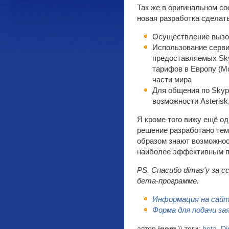
Так же в оригинальном со
новая разработка сделат
Осуществление вызов
Использование серви
предоставляемых Sky
тарифов в Европу (Мо
части мира
Для общения по Skyp
возможности Asterisk
Я кроме того вижу ещё о
решение разработано те
образом знают возможност
наиболее эффективным пу
PS. Спасибо dimas'у за с
бета-программе.
Информация на сайт
Форма для подачи за
автор
igorg
\\ теги:
beta
,
Di