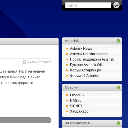
Asterisk
Asterisk News
Asterisk Unistim channel
Портал поддержки Asterisk
4 комментариев
Русское Asterisk Wiki
Форум Астериск.ру
дшее время. На этой неделе
Форум об Asterisk
ему я лично рад. Сейчас
-то в таком формате.
Ссылки
FirstVDS
NAG.ru
SIPNET
ХабраХабр
За грамотность