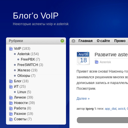
Блог'о VoIP
Некоторые аспекты voip и asterisk
Рубрики
Главная
О сайте
Промо
VoIP
(183)
Развитие aste
Asterisk
(154)
Апр'08
18
FreePBX
(7)
Asterisk
FreeSWITCH
(3)
Железо
(19)
Привет всем снова! Наконец-то
Обзоры
(7)
занимался решением многих во
Блог
(18)
дописывая запись и параллель
ИТ
(25)
Посмотрим.
Linux
(5)
Личное
(39)
Далее »
Новости
(39)
Работа
(8)
автор
igorg
\\ теги:
app_dial
,
astcli
,
Разное
(19)
Советы
(7)