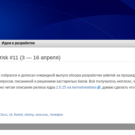
Идеи к разработке
risk #11 (3 — 16 апреля)
 собрался и дописал очередной выпуск обзора разработки asterisk за проше
просов, писаниной и решением застарелых багов. Всё получалось неплохо, ч
но читая описание релиза ядра
2.6.25 на kernelnewbies
, думаю сделать что
Cisco
,
cli
,
Nortel
,
skinny
,
консоль
,
телефон