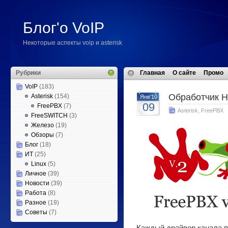
Блог'о VoIP
Некоторые аспекты voip и asterisk
Рубрики
Главная
О сайте
Промо
VoIP
(183)
Обработчик 
Asterisk
(154)
Янв'10
09
FreePBX
(7)
Asterisk
,
FreePBX
FreeSWITCH
(3)
Железо
(19)
Обзоры
(7)
Блог
(18)
ИТ
(25)
Linux
(5)
Личное
(39)
Новости
(39)
Работа
(8)
Разное
(19)
Советы
(7)