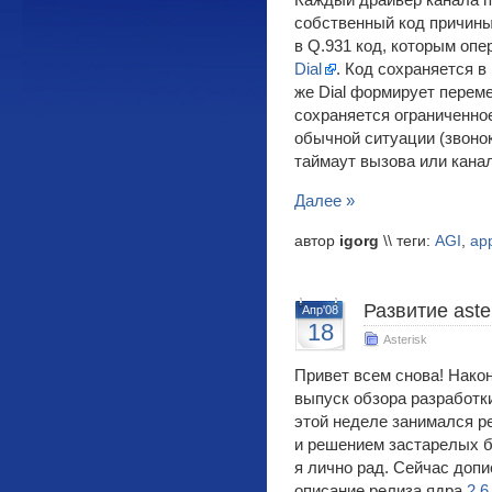
Каждый драйвер канала п
собственный код причины
в Q.931 код, которым опе
Dial
. Код сохраняется 
же Dial формирует пере
сохраняется ограниченное
обычной ситуации (звоно
таймаут вызова или канал
Далее »
автор
igorg
\\ теги:
AGI
,
ap
Развитие aste
Апр'08
18
Asterisk
Привет всем снова! Нако
выпуск обзора разработки
этой неделе занимался р
и решением застарелых б
я лично рад. Сейчас доп
описание релиза ядра
2.6