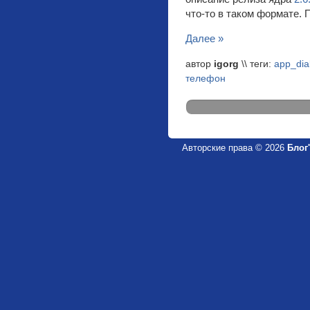
что-то в таком формате. 
Далее »
автор
igorg
\\ теги:
app_dia
телефон
Авторские права © 2026
Блог