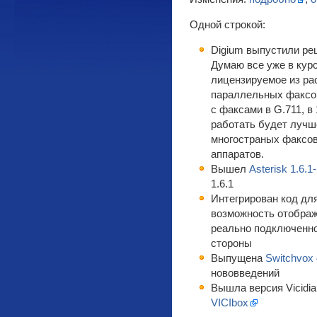
Одной строкой:
Digium выпустили р
Думаю все уже в курс
лицензируемое из ра
параллельных факсов
с факсами в G.711, в 
работать будет лучше
многостраных факсов
аппаратов.
Вышел
Asterisk 1.6.1
1.6.1
Интегрирован код для
возможность отображ
реально подключенно
стороны
Выпущена
Switchvox 
нововведений
Вышла версия Vicidia
VICIbox