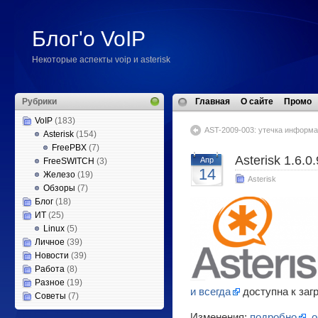
Блог'о VoIP
Некоторые аспекты voip и asterisk
Рубрики
Главная
О сайте
Промо
VoIP
(183)
AST-2009-003: утечка информа
Asterisk
(154)
FreePBX
(7)
Asterisk 1.6.0.
Апр
FreeSWITCH
(3)
14
Железо
(19)
Asterisk
Обзоры
(7)
Блог
(18)
ИТ
(25)
Linux
(5)
Личное
(39)
Новости
(39)
Работа
(8)
Разное
(19)
и всегда
доступна к загр
Советы
(7)
Изменения:
подробно
,
о