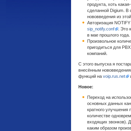
продукта, хоть какая
сделанной Digium. В
нововведения из этой
Авторизация NOTIFY 
sip_notify.conf
. Это 
в мае прошлого года.
Произвольное количе
пригодиться для PBX
компаний.
С этого выпуска я поста
внесённым нововведениям
функций на
voip.rus.net
Новое:
Переход на использов
основных данных кана
кратного улучшения 
количестве одноврем
входящих звонков). 
каким образом произ