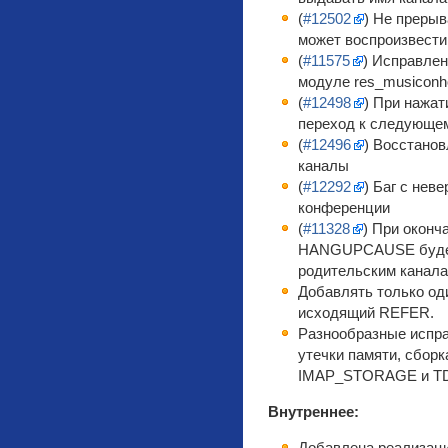
(
#12502
) Не прерыв
может воспроизвести
(
#11575
) Исправле
модуле res_musiconh
(
#12498
) При нажат
переход к следующе
(
#12496
) Восстано
каналы
(
#12292
) Баг с нев
конференции
(
#11328
) При оконч
HANGUPCAUSE будет 
родительским канал
Добавлять только оди
исходящий REFER.
Разнообразные испра
утечки памяти, сборк
IMAP_STORAGE и TDS
Внутреннее: