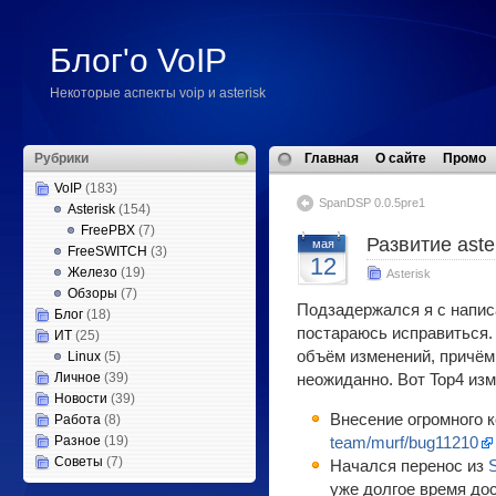
Блог'о VoIP
Некоторые аспекты voip и asterisk
Рубрики
Главная
О сайте
Промо
VoIP
(183)
SpanDSP 0.0.5pre1
Asterisk
(154)
FreePBX
(7)
Развитие aste
мая
FreeSWITCH
(3)
12
Железо
(19)
Asterisk
Обзоры
(7)
Подзадержался я с напис
Блог
(18)
постараюсь исправиться.
ИТ
(25)
объём изменений, причё
Linux
(5)
Личное
(39)
неожиданно. Вот Top4 изм
Новости
(39)
Внесение огромного к
Работа
(8)
Разное
(19)
team/murf/bug11210
Советы
(7)
Начался перенос из
уже долгое время до