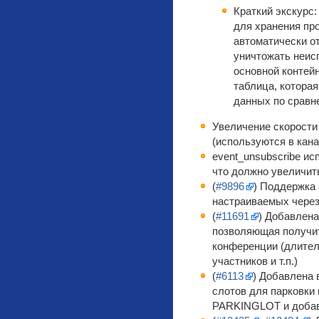
Краткий экскурс:
для хранения пр
автоматически о
уничтожать неис
основной контей
таблица, котора
данных по сравн
Увеличение скорости
(используются в кан
event_unsubscribe ис
что должно увеличит
(
#9896
) Поддержка
настраиваемых через s
(
#11691
) Добавлен
позволяющая получи
конференции (длител
участников и т.п.)
(
#6113
) Добавлена 
слотов для парковки
PARKINGLOT и доба