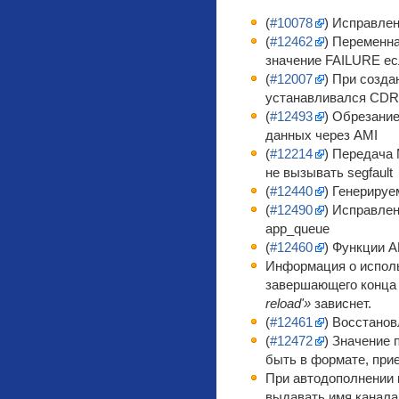
(
#10078
) Исправле
(
#12462
) Переменн
значение FAILURE ес
(
#12007
) При созда
устанавливался CDR 
(
#12493
) Обрезани
данных через AMI
(
#12214
) Передача 
не вызывать segfault
(
#12440
) Генерируе
(
#12490
) Исправлен
app_queue
(
#12460
) Функции A
Информация о испол
завершающего конца 
reload'»
зависнет.
(
#12461
) Восстанов
(
#12472
) Значение
быть в формате, прие
При автодополнении 
выдавать имя канала