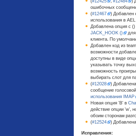
(
#12425
,
#12484
)
ошибочных сообщений
(
#12467
) Добавлен 
использования в AEL
Добавлена опция c (
JACK_HOOK ()
для
клиента. По умолчан
Добавлен код из team
возможности добавл
доступны в виде опц
указывать точку выхо
возможность проигры
выбирать слот для п
(
#12028
) Добавлен
сообщение голосовой
использования IMAP
Новая опция 'B' в
Cha
действие опции 'w', 
обоим сторонам разг
(
#12524
) Добавлена
Исправления: