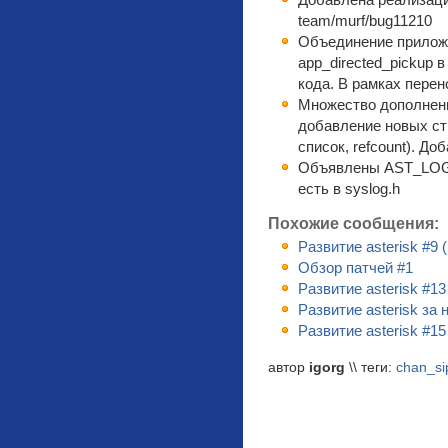
Добавлена реализаци
team/murf/bug11210
Объединение приложе
app_directed_pickup
кода. В рамках перен
Множество дополнений
добавление новых ст
список, refcount). До
Объявлены AST_LOG_
есть в syslog.h
Похожие сообщения:
Развитие asterisk #9 
Обзор патчей #1
Развитие asterisk #1
Развитие asterisk за
Развитие asterisk #1
автор
igorg
\\ теги:
chan_si