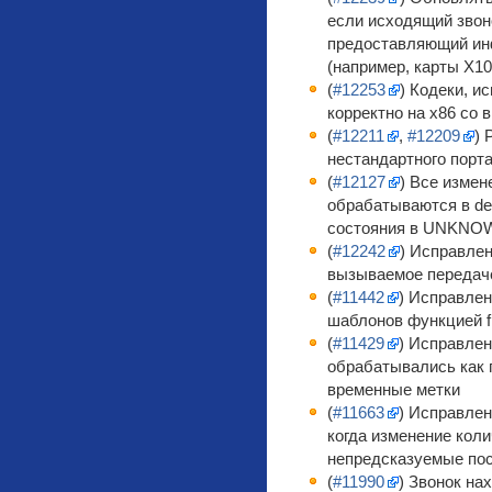
если исходящий звоно
предоставляющий ин
(например, карты X1
(
#12253
) Кодеки, 
корректно на x86 со
(
#12211
,
#12209
) 
нестандартного порта
(
#12127
) Все измен
обрабатываются в dev
состояния в UNKNO
(
#12242
) Исправлен
вызываемое передач
(
#11442
) Исправле
шаблонов функцией f
(
#11429
) Исправлен
обрабатывались как 
временные метки
(
#11663
) Исправлен
когда изменение кол
непредсказуемые по
(
#11990
) Звонок на