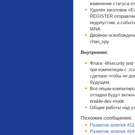
изменение статуса о
Удалён заголовок «Eve
REGISTER отправляем
недопустим, а событие
IANA
Двойное освобождени
chan_spy
Внутреннее:
Флаги
-Wsecurity
and
при компиляции с ./co
сделано чтобы не до
будущем.
Все опции компилиро
отладки будут включа
enable-dev-mode
Общие работы над у
Похожие сообщения:
Развитие asterisk #12
Развитие asterisk #14