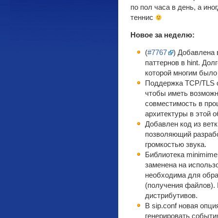
по пол часа в день, а ин
теннис
Новое за неделю:
(
#7767
) Добавлена
паттернов в hint. До
которой многим было 
Поддержка TCP/TLS о
чтобы иметь возможн
совместимость в про
архитектуры в этой о
Добавлен код из ветк
позволяющий разрабо
громкостью звука.
Библиотека minimime
заменена на использ
необходима для обр
(получения файлов).
дистрибутивов.
В sip.conf новая опци
генерировать событи