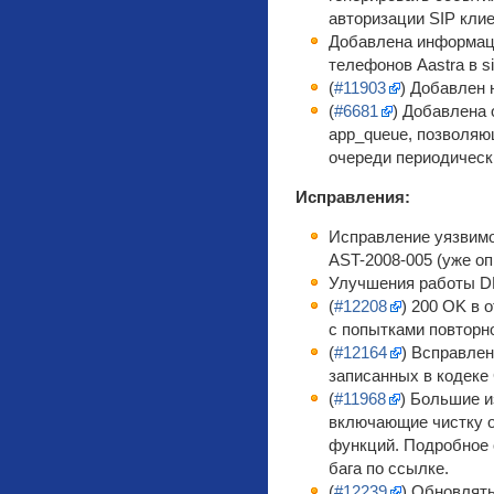
авторизации SIP клие
Добавлена информац
телефонов Aastra в si
(
#11903
) Добавлен 
(
#6681
) Добавлена 
app_queue, позволяю
очереди периодическ
Исправления:
Исправление уязвимо
AST-2008-005 (уже о
Улучшения работы DN
(
#12208
) 200 OK в 
с попытками повторн
(
#12164
) Bcправле
записанных в кодеке
(
#11968
) Большие 
включающие чистку о
функций. Подробное 
бага по ссылке.
(
#12239
) Обновлять