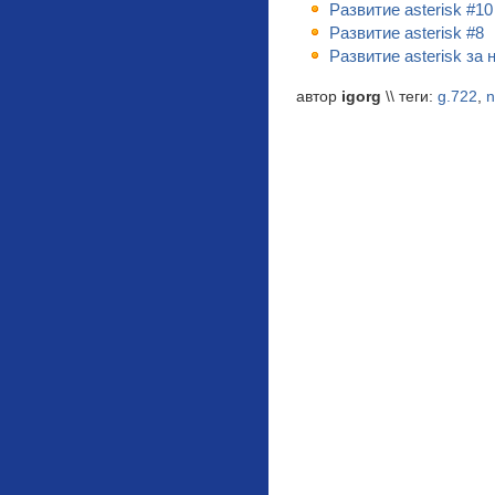
Развитие asterisk #1
Развитие asterisk #8
Развитие asterisk за
автор
igorg
\\ теги:
g.722
,
n