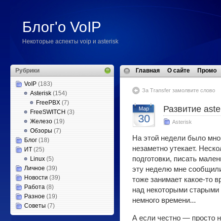
Блог'о VoIP
Некоторые аспекты voip и asterisk
Рубрики
Главная
О сайте
Промо
VoIP
(183)
За Transfer замолвите слово
Asterisk
(154)
FreePBX
(7)
Развитие aste
Мар
FreeSWITCH
(3)
30
Железо
(19)
Asterisk
Обзоры
(7)
На этой недели было мног
Блог
(18)
незаметно утекает. Неско
ИТ
(25)
подготовки, писать мален
Linux
(5)
Личное
(39)
эту неделю мне сообщили
Новости
(39)
тоже занимает какое-то 
Работа
(8)
над некоторыми старыми 
Разное
(19)
немного времени...
Советы
(7)
А если честно — просто н