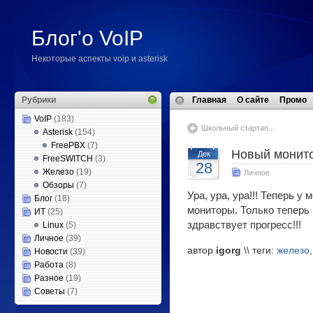
Блог'о VoIP
Некоторые аспекты voip и asterisk
Рубрики
Главная
О сайте
Промо
VoIP
(183)
Школьный стартап...
Asterisk
(154)
FreePBX
(7)
Новый монит
Дек
FreeSWITCH
(3)
28
Железо
(19)
Личное
Обзоры
(7)
Ура, ура, ура!!! Теперь у
Блог
(18)
мониторы. Только теперь 
ИТ
(25)
здравствует прогресс!!!
Linux
(5)
Личное
(39)
автор
igorg
\\ теги:
железо
Новости
(39)
Работа
(8)
Разное
(19)
Советы
(7)