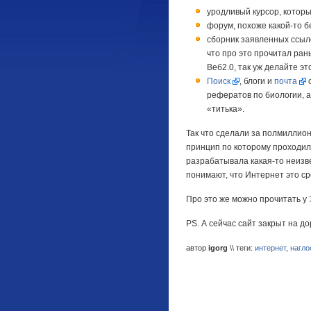
уродливый курсор, котор
форум, похоже какой-то б
сборник заявленных ссыло
что про это прочитал ран
Веб2.0, так уж делайте эт
Поиск
, блоги и
почта
о
рефератов по биологии, а
«титька».
Так что сделали за полмиллио
принцип по которому проходил 
разрабатывала какая-то неизв
понимают, что Интернет это сре
Про это же можно прочитать у
PS. А сейчас сайт закрыт на до
автор
igorg
\\ теги:
интернет
,
нагло