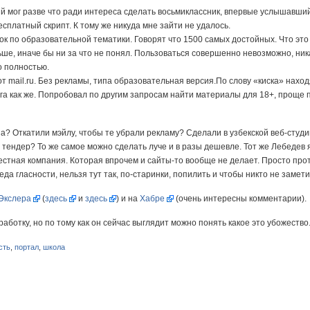
ый мог разве что ради интереса сделать восьмиклассник, впервые услышавши
есплатный скрипт. К тому же никуда мне зайти не удалось.
к по образовательной тематики. Говорят что 1500 самых достойных. Что это 
ьше, иначе бы ни за что не понял. Пользоваться совершенно невозможно, ника
о полностью.
т mail.ru. Без рекламы, типа образовательная версия.По слову «киска» нахо
га как же. Попробовал по другим запросам найти материалы для 18+, проще
на? Откатили мэйлу, чтобы те убрали рекламу? Сделали в узбекской веб-сту
тендер? То же самое можно сделать луче и в разы дешевле. Тот же Лебедев я
естная компания. Которая впрочем и сайты-то вообще не делает. Просто прот
да гласности, нельзя тут так, по-старинки, попилить и чтобы никто не замети
Экслера
(
здесь
и
здесь
) и на
Хабре
(очень интересны комментарии).
работку, но по тому как он сейчас выглядит можно понять какое это убожество
сть
,
портал
,
школа