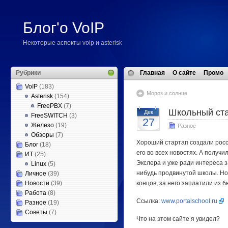
Блог'о VoIP
Некоторые аспекты voip и asterisk
Рубрики
Главная
О сайте
Промо
VoIP
(183)
Мороз и солнце
Asterisk
(154)
FreePBX
(7)
Школьный ста
Дек
FreeSWITCH
(3)
27
Железо
(19)
Разное
Обзоры
(7)
Хороший стартап создали росс
Блог
(18)
его во всех новостях. А получи
ИТ
(25)
Экслера и уже ради интереса з
Linux
(5)
нибудь продвинутой школы. Но 
Личное
(39)
Новости
(39)
концов, за него заплатили из 
Работа
(8)
Ссылка:
www.portalschool.ru
Разное
(19)
Советы
(7)
Что на этом сайте я увидел?