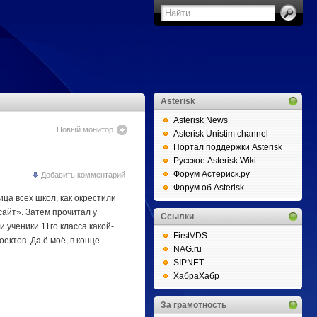
Asterisk
Asterisk News
Новый монитор
Asterisk Unistim channel
Портал поддержки Asterisk
Русское Asterisk Wiki
Форум Астериск.ру
Добавить комментарий
Форум об Asterisk
ца всех школ, как окрестили
«сайт». Затем прочитал у
Ссылки
 ученики 11го класса какой-
FirstVDS
ктов. Да ё моё, в конце
NAG.ru
SIPNET
ХабраХабр
За грамотность