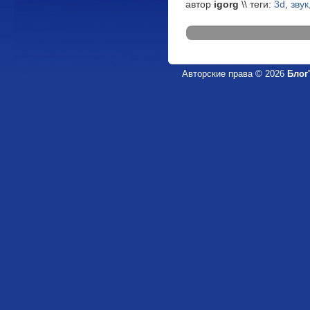
автор
igorg
\\ теги:
3d
,
звук
Авторские права © 2026
Блог