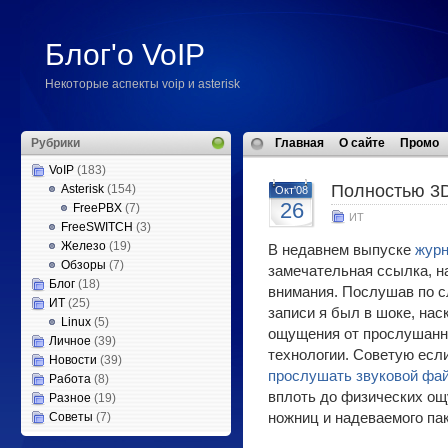
Блог'о VoIP
Некоторые аспекты voip и asterisk
Рубрики
Главная
О сайте
Промо
VoIP
(183)
Полностью 3D
Asterisk
(154)
Окт'08
26
FreePBX
(7)
ИТ
FreeSWITCH
(3)
Железо
(19)
В недавнем выпуске
журн
Обзоры
(7)
замечательная ссылка, н
Блог
(18)
внимания. Послушав по с
ИТ
(25)
записи я был в шоке, на
Linux
(5)
ощущения от прослушанн
Личное
(39)
технологии. Советую есл
Новости
(39)
прослушать звуковой фа
Работа
(8)
вплоть до физических о
Разное
(19)
Советы
(7)
ножниц и надеваемого па