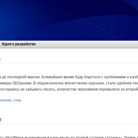
Идеи к разработке
6
а до последней версии. Ближайшее время буду бороться с проблемами и разб
памеры-SEOшники. В общем конечно впечатление хорошее, стало удобнее пис
остараюсь не забывать писать, количество черновиков перевалило за второй
овление
,
спам
г
ы WordPress вытянувшие в одну кишку по правой стороне страницы. Теперь с