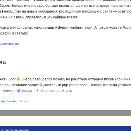
дбаров. Теперь мне гораздо больше нравится, да и на все современные монит
з FeedBurner на новые сообщения, кто подписан напрямую с сайта — совету
нием, но с ними справлюсь в ближайшее время.
сиса для основных конструкций Asterisk (конфиги, логи).А потом может и Word
рафии в статьях.
оформление
ога
вести блог
Вчера разобрался почему не работала отправка писем (причина 
р при создании записей (настройки php yа сервере). Теперь впереди установ
rdpress.ru
, она мне больше понравилась.
,
проблемы
,
хостинг
се права защищены