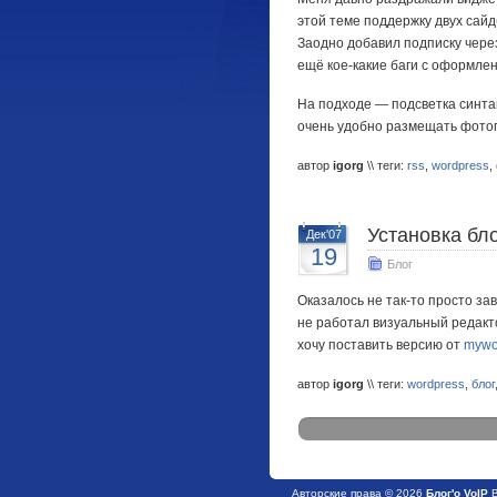
этой теме поддержку двух сай
Заодно добавил подписку чере
ещё кое-какие баги с оформле
На подходе — подсветка синтак
очень удобно размещать фотог
автор
igorg
\\ теги:
rss
,
wordpress
,
Установка бл
Дек'07
19
Блог
Оказалось не так-то просто за
не работал визуальный редакто
хочу поставить версию от
mywo
автор
igorg
\\ теги:
wordpress
,
блог
Авторские права © 2026
Блог'о VoIP
В