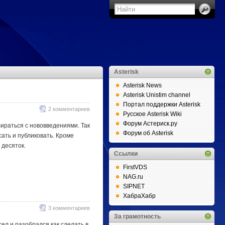
Asterisk
Asterisk News
Asterisk Unistim channel
Портал поддержки Asterisk
2 комментариев
Русское Asterisk Wiki
Форум Астериск.ру
ираться с нововведениями. Так
Форум об Asterisk
ать и публиковать. Кроме
 десяток.
Ссылки
FirstVDS
NAG.ru
SIPNET
ХабраХабр
3 комментариев
За грамотность
ел и разобрался как сделать в