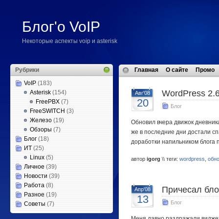
Блог'о VoIP
Некоторые аспекты voip и asterisk
Рубрики
Главная
О сайте
Промо
VoIP
(183)
WordPress 2.
Asterisk
(154)
Авг'08
20
FreePBX
(7)
Блог
FreeSWITCH
(3)
Железо
(19)
Обновил вчера движок дневник
Обзоры
(7)
же в последние дни достали с
Блог
(18)
доработки напильником блога п
ИТ
(25)
Linux
(5)
автор
igorg
\\ теги:
wordpress
,
обн
Личное
(39)
Новости
(39)
Работа
(8)
Причесал бло
Апр'08
Разное
(19)
13
Блог
Советы
(7)
Меня давно раздражали виджет