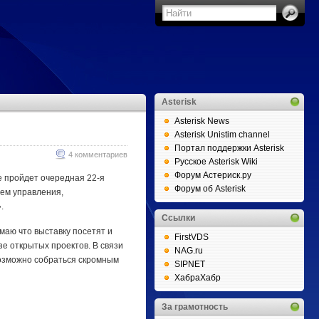
Asterisk
Asterisk News
Asterisk Unistim channel
Портал поддержки Asterisk
4 комментариев
Русское Asterisk Wiki
Форум Астериск.ру
е пройдет очередная 22-я
Форум об Asterisk
ем управления,
.
Ссылки
маю что выставку посетят и
FirstVDS
е открытых проектов. В связи
NAG.ru
 возможно собраться скромным
SIPNET
ХабраХабр
За грамотность