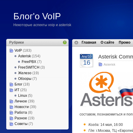
Блог'о VoIP
Некоторые аспекты voip и asterisk
Рубрики
Главная
О сайте
Промо
VoIP
(183)
Asterisk Comm
Asterisk
(154)
Апр'10
16
FreePBX
(7)
Asterisk
FreeSWITCH
(3)
Железо
(19)
Обзоры
(7)
Блог
(18)
ИТ
(25)
Linux
(5)
Личное
(39)
Новости
(39)
Работа
(8)
составом, познакомиться и поп
Разное
(19)
Советы
(7)
Когда:
14 мая, 16:00
Где:
г.Москва, ТЦ «Европе