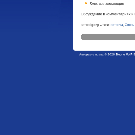
Кто:
все желающие
Обсуждение в комментариях и 
автор
igorg
\\ теги:
встреча
,
Связь
Авторские права © 2026
Блог'о VoIP
В