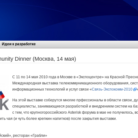
Идеи к разработке
unity Dinner (Москва, 14 мая)
C 11 по 14 мая 2010 года в Москве в «Экспоцентре» на Красной Пресн
Международная выставка телекоммуникационного оборудования, сист
информационных технологий и услуг связи «
Связь-Экспокомм-2010
»
На этой выставке соберутся многие прфессионалы в области связи, ду
специалисты, занимающиеся разработкой и внедрением систем на баз
с тем, что крупногороссийского Asterisk форума в мае не получилось,
ить чая (и чуть более крепкин напитков) после закрытия выставки.
йский», ресторан «Грабли»