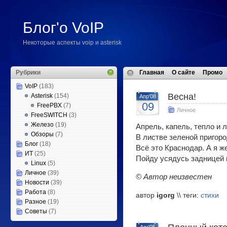
Блог'о VoIP
Некоторые аспекты voip и asterisk
Рубрики
Главная
О сайте
Промо
VoIP
(183)
Весна!
Asterisk
(154)
Апр'08
09
FreePBX
(7)
Личное
FreeSWITCH
(3)
Железо
(19)
Апрель, капель, тепло и л
Обзоры
(7)
В листве зеленой пригоро
Блог
(18)
Всё это Краснодар. А я ж
ИТ
(25)
Пойду усядусь задницей в
Linux
(5)
Личное
(39)
© Автор неизвестен
Новости
(39)
Работа
(8)
автор
igorg
\\ теги:
стихи
Разное
(19)
Советы
(7)