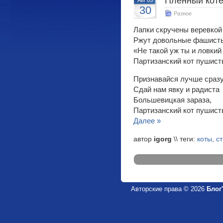
Пленный котен
Авг'05
30
Разное
Лапки скручены веревкой
Ржут довольные фашист
«Не такой уж ты и ловкий
Партизанский кот пушис
Признавайся лучше сраз
Сдай нам явку и радиста
Большевицкая зараза,
Партизанский кот пушис
Далее »
автор
igorg
\\ теги:
коты
,
с
Авторские права © 2026
Блог